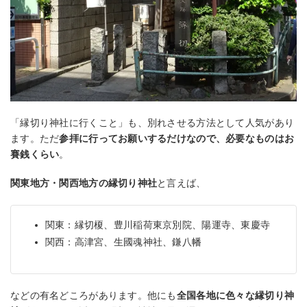
「縁切り神社に行くこと」も、別れさせる方法として人気があり
ます。ただ
参拝に行ってお願いするだけなので、必要なものはお
賽銭くらい
。
関東地方・関西地方の縁切り神社
と言えば、
関東：縁切榎、豊川稲荷東京別院、陽運寺、東慶寺
関西：高津宮、生國魂神社、鎌八幡
などの有名どころがあります。他にも
全国各地に色々な縁切り神