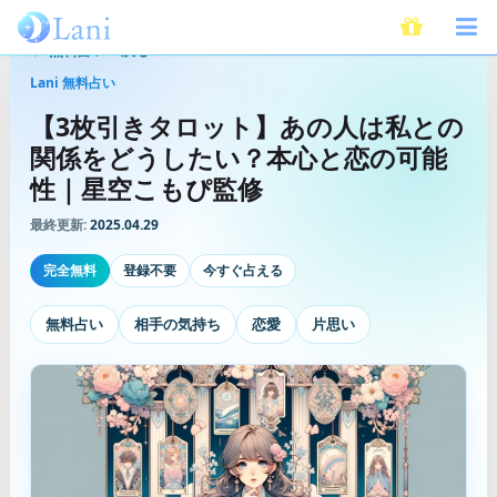
無料占いへ戻る
Lani 無料占い
【3枚引きタロット】あの人は私との
関係をどうしたい？本心と恋の可能
性｜星空こもぴ監修
最終更新:
2025.04.29
完全無料
登録不要
今すぐ占える
無料占い
相手の気持ち
恋愛
片思い