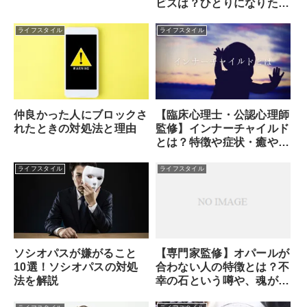
ビスは？ひとりになりた
い・誰かに話を聞いてもら
いたいなら電話占い！
ライフスタイル
ライフスタイル
【臨床心理士・公認心理師
仲良かった人にブロックさ
監修】インナーチャイルド
れたときの対処法と理由
とは？特徴や症状・癒やし
方・セルフセラピーのやり
方
ライフスタイル
ライフスタイル
ソシオパスが嫌がること
【専門家監修】オパールが
10選！ソシオパスの対処
合わない人の特徴とは？不
法を解説
幸の石という噂や、魂が求
める本当のサインを解説