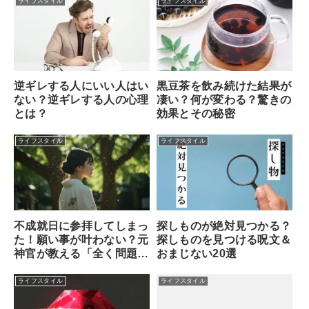
ライフスタイル
ライフスタイル
逆ギレする人にいい人はい
黒豆茶を飲み続けた結果が
ない？逆ギレする人の心理
凄い？何が変わる？驚きの
とは？
効果とその秘密
ライフスタイル
ライフスタイル
不成就日に参拝してしまっ
探しものが絶対見つかる？
た！願い事が叶わない？元
探しものを見つける呪文＆
神官が教える「全く問題な
おまじない20選
い理由」と安心できる対処
法
ライフスタイル
ライフスタイル