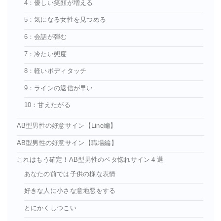
4：優しい笑顔が増える
5：気になる女性を見つめる
6：会話が弾む
7：冷たい態度
8：軽いボディタッチ
9：ラインの返信が早い
10：甘えたがる
AB型男性の好意サイン【Line編】
AB型男性の好意サイン【職場編】
これはもう確定！AB型男性のベタ惚れサイン４選
あなたの前では子供の様な表情
好きな人に小さな意地悪をする
とにかくしつこい