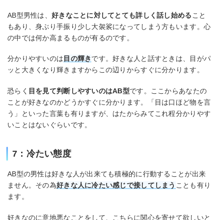
AB型男性は、
好きなことに対してとても詳しく話し始める
こと
もあり、身ぶり手振り少し大袈裟になってしまう方もいます。心
の中では何か高まるものが有るのです。
分かりやすいのは
目の輝き
です。好きな人と話すときは、目がパ
ッと大きくなり輝きますからこの辺りからすぐに分かります。
恐らく
目を見て判断しやすいのはAB型
です。ここからあなたの
ことが好きなのかどうかすぐに分かります。「目は口ほど物を言
う」といった言葉も有りますが、はたからみてこれ程分かりやす
いことはないぐらいです。
7：冷たい態度
AB型の男性は好きな人が出来ても積極的に行動することが出来
ません。その為
好きな人に冷たい感じで接してしまう
ことも有り
ます。
好きなのに意地悪なことをして、こちらに関心を寄せて欲しいと