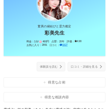
驚異の縁結びと霊力鑑定
彩美先生
4.98
料金：
1分/
460円
占歴：
20年
評価：
2891
1927
お気に入り：
口コミ：
体験談を読む
口コミ・詳細を見る
得意な占術
得意な相談内容