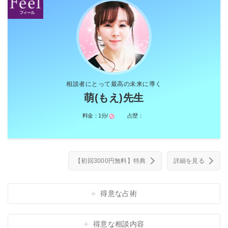
相談者にとって最高の未来に導く
萌(もえ)先生
料金：
1分/
占歴：
【初回3000円無料】特典
詳細を見る
得意な占術
得意な相談内容