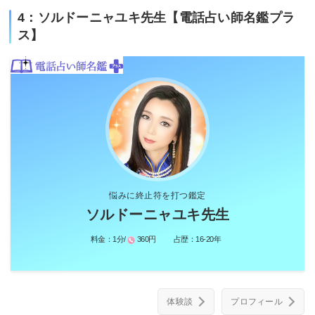
4：ソルドーニャユキ先生【電話占い師名鑑プラ
ス】
悩みに終止符を打つ鑑定
ソルドーニャユキ先生
料金：
1分/
360円
占歴：
16-20年
体験談
プロフィール