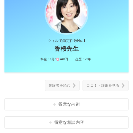
ウィルで鑑定件数No.1
香桜先生
料金：
1分/
440円
占歴：
23年
体験談を読む
口コミ・詳細を見る
得意な占術
得意な相談内容