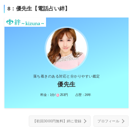
8：優先生【電話占い絆】
落ち着きのある対応と分かりやすい鑑定
優先生
料金：
1分/
253円
占歴：
26年
【初回3000円無料】絆に登録
プロフィール