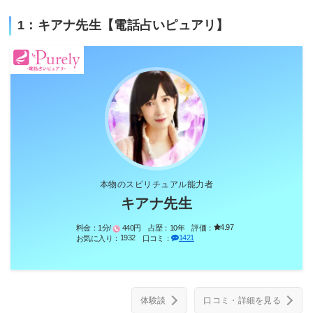
1：キアナ先生【電話占いピュアリ】
本物のスピリチュアル能力者
キアナ先生
4.97
料金：
1分/
440円
占歴：
10年
評価：
1932
1421
お気に入り：
口コミ：
体験談
口コミ・詳細を見る