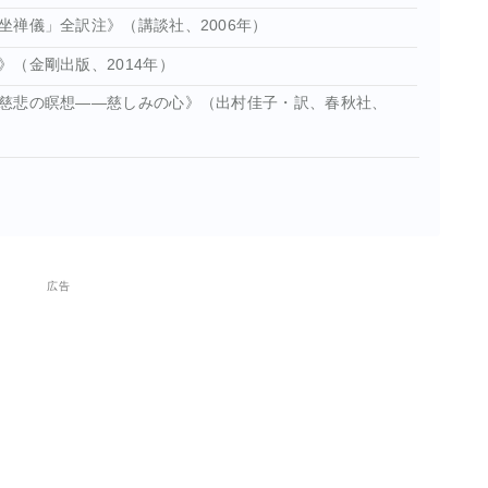
坐禅儀」全訳注》（講談社、2006年）
（金剛出版、2014年）
慈悲の瞑想――慈しみの心》（出村佳子・訳、春秋社、
広告