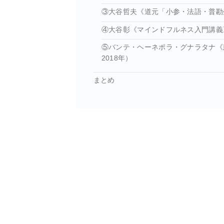
③大谷哲夫《道元「小参・法語・普勘
④大谷彰《マインドフルネス入門講義》
⑤バンテ・ヘーネポラ・グナラタナ《
2018年）
まとめ