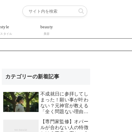
estyle
beauty
フスタイル
美容
カテゴリーの新着記事
不成就日に参拝してし
まった！願い事が叶わ
ない？元神官が教える
「全く問題ない理由」
と安心できる対処法
【専門家監修】オパー
ルが合わない人の特徴