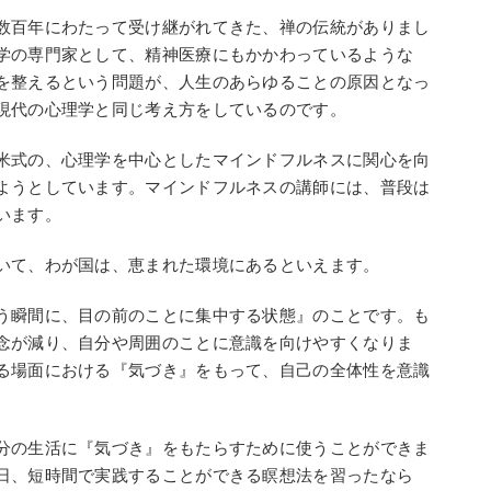
数百年にわたって受け継がれてきた、禅の伝統がありまし
学の専門家として、精神医療にもかかわっているような
を整えるという問題が、人生のあらゆることの原因となっ
現代の心理学と同じ考え方をしているのです。
米式の、心理学を中心としたマインドフルネスに関心を向
ようとしています。マインドフルネスの講師には、普段は
います。
いて、わが国は、恵まれた環境にあるといえます。
う瞬間に、目の前のことに集中する状態』のことです。も
念が減り、自分や周囲のことに意識を向けやすくなりま
る場面における『気づき』をもって、自己の全体性を意識
分の生活に『気づき』をもたらすために使うことができま
日、短時間で実践することができる瞑想法を習ったなら