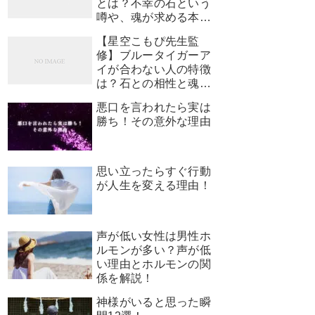
とは？不幸の石という
噂や、魂が求める本当
のサインを解説
【星空こもぴ先生監
修】ブルータイガーア
イが合わない人の特徴
は？石との相性と魂が
求めるサイン
悪口を言われたら実は
勝ち！その意外な理由
思い立ったらすぐ行動
が人生を変える理由！
声が低い女性は男性ホ
ルモンが多い？声が低
い理由とホルモンの関
係を解説！
神様がいると思った瞬