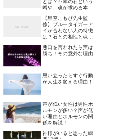
とは？不幸の石という
噂や、魂が求める本当
のサインを解説
【星空こもぴ先生監
修】ブルータイガーア
イが合わない人の特徴
は？石との相性と魂が
求めるサイン
悪口を言われたら実は
勝ち！その意外な理由
思い立ったらすぐ行動
が人生を変える理由！
声が低い女性は男性ホ
ルモンが多い？声が低
い理由とホルモンの関
係を解説！
神様がいると思った瞬