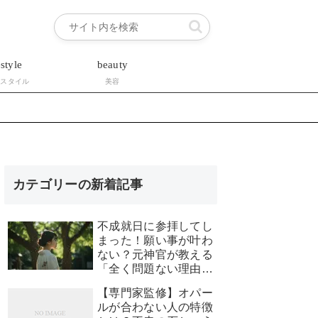
estyle
beauty
フスタイル
美容
カテゴリーの新着記事
不成就日に参拝してし
まった！願い事が叶わ
ない？元神官が教える
「全く問題ない理由」
と安心できる対処法
【専門家監修】オパー
ルが合わない人の特徴