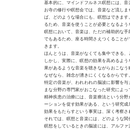
基本的に、マインドフルネス瞑想には、音
お寺の修行や瞑想会では、音楽など流しま
ば、どのような場合にも、瞑想はできます
るため、音楽を使うことが必要となるよう
瞑想において、音楽は、ただの補助的な手
でもあるため、座る時間さえつくることが
きます。
ほんとうは、音楽がなくても集中できる、
しかし、実際に、瞑想の効果を高めるよう
果があるような音楽を聴きながらおこなう
なぜなら、雑念が湧きにくくなるからです
特定の音楽が、われわれの脳波に影響を与
まな分野の専門家がおこなった研究によっ
精神疾患の治療には、音楽療法という分野
ーションを促す効果がある、という研究成
効果をもたらすという事実は、深く考察さ
それでは、瞑想と音楽には、どのような関
瞑想をしているときの脳波には、アルファ