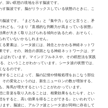
数が、深い瞑想の境地を示す脳波です。
わす脳波です。脳がリラックスしている状態のときに、こ
の脳波です。『まどろみ』と『集中力』などと言うと、矛
けれども、つまり『直感的な判断力が高まっている状態』
効果が大きく取り上げられる傾向があるため、おそらく、
られていないかもしれません。
くる要素は、シータ波には、雑念とかかわる神経ネットワ
果です。その、雑念の原因となる神経ネットワークは、デ
とよばれています。マインドフルネスや、その瞑想法を実践
れる、ということがわかっています。シータ波の状態では、
くなるのです。
験することによって、脳の記憶や情報処理をおこなう部位
。その変化というのは、新生ニューロンの数が増加する、
も、海馬が増大するということがわかっています。
想に音楽を取り入れることは、相乗効果をもたらす、とい
想をすると、高い効果を得ることができる』といわれてい
ります。脳波に、アルファ波とシータ波が同時に存在して