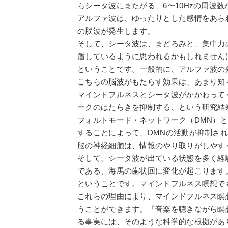
らシータ波にまたがる、6〜10Hzの周波
アルファ波は、ゆったりとした感情をあら
の脳波が発生します。
そして、シータ波は、まどろみと、集中力
盾しているように思われるかもしれません
ということです。一般的に、アルファ波の
こちらの脳波がもたらす効果は、あまり知
マインドフルネスとシータ波がかかわって
ークのはたらきを抑制する、という研究結
フォルトモード・ネットワーク（DMN）
することによって、DMNの活動が抑制さ
脳の神経細胞は、情報のやり取りがしやす
そして、シータ波が出ている状態を多く経
である、海馬の歯状回に変化が起こります
ということです。マインドフルネス瞑想で
これらの理由により、マインドフルネス瞑
うことができます。『音楽を聴きながら瞑
る事実には、そのような科学的な根拠があ