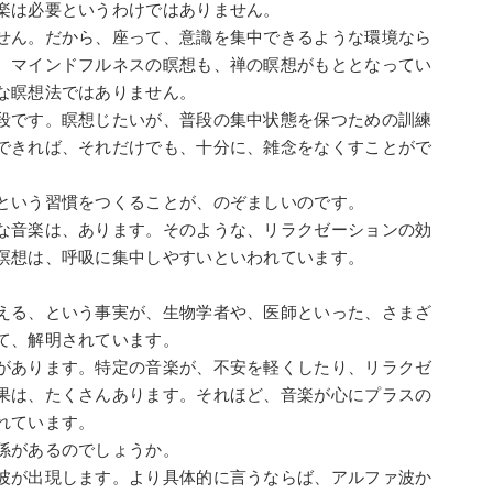
楽は必要というわけではありません。
せん。だから、座って、意識を集中できるような環境なら
。マインドフルネスの瞑想も、禅の瞑想がもととなってい
な瞑想法ではありません。
段です。瞑想じたいが、普段の集中状態を保つための訓練
できれば、それだけでも、十分に、雑念をなくすことがで
という習慣をつくることが、のぞましいのです。
な音楽は、あります。そのような、リラクゼーションの効
瞑想は、呼吸に集中しやすいといわれています。
。
える、という事実が、生物学者や、医師といった、さまざ
て、解明されています。
があります。特定の音楽が、不安を軽くしたり、リラクゼ
果は、たくさんあります。それほど、音楽が心にプラスの
れています。
係があるのでしょうか。
波が出現します。より具体的に言うならば、アルファ波か