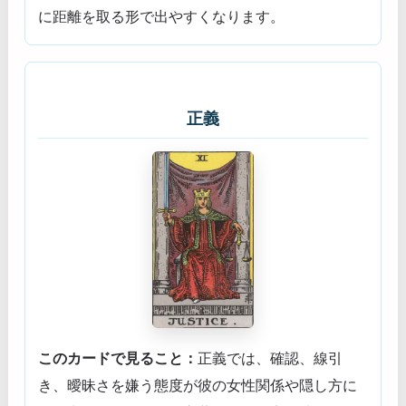
に距離を取る形で出やすくなります。
正義
このカードで見ること：
正義では、確認、線引
き、曖昧さを嫌う態度が彼の女性関係や隠し方に