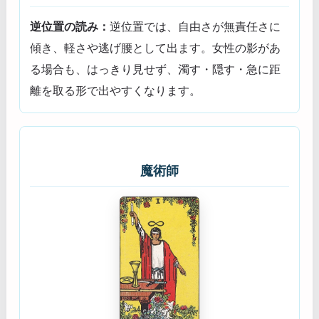
逆位置の読み：
逆位置では、自由さが無責任さに
傾き、軽さや逃げ腰として出ます。女性の影があ
る場合も、はっきり見せず、濁す・隠す・急に距
離を取る形で出やすくなります。
魔術師