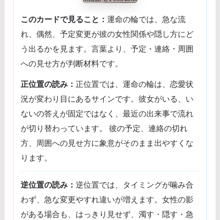
このカードで見ること：
運命の輪では、急な流
れ、偶然、予定変更が彼の女性関係や隠し方にど
う出るかを見ます。言葉より、予定・連絡・周囲
への見せ方が判断材料です。
正位置の読み：
正位置では、運命の輪は、恋愛状
況が変わり目にあるサインです。彼女がいる、い
ないの答えが固定ではなく、最近の出来事で流れ
が切り替わっています。 彼の予定、連絡の切れ
方、周囲への見せ方に象意がそのまま出やすくな
ります。
逆位置の読み：
逆位置では、タイミングが噛み合
わず、急な変更やすれ違いが増えます。女性の影
がある場合も、はっきり見せず、濁す・隠す・急