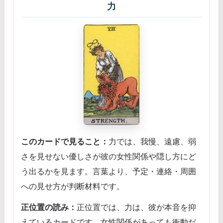
力
このカードで見ること：
力では、我慢、遠慮、弱
さを見せない優しさが彼の女性関係や隠し方にど
う出るかを見ます。言葉より、予定・連絡・周囲
への見せ方が判断材料です。
正位置の読み：
正位置では、力は、彼が本音を抑
えているカードです。女性関係があっても衝動だ