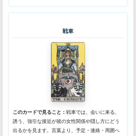
戦車
このカードで見ること：
戦車では、会いに来る、
誘う、強引な接近が彼の女性関係や隠し方にどう
出るかを見ます。言葉より、予定・連絡・周囲へ