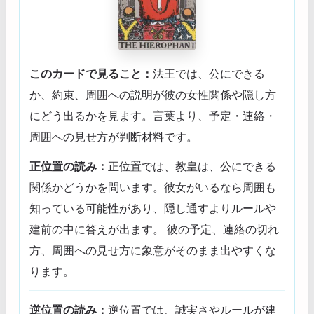
このカードで見ること：
法王では、公にできる
か、約束、周囲への説明が彼の女性関係や隠し方
にどう出るかを見ます。言葉より、予定・連絡・
周囲への見せ方が判断材料です。
正位置の読み：
正位置では、教皇は、公にできる
関係かどうかを問います。彼女がいるなら周囲も
知っている可能性があり、隠し通すよりルールや
建前の中に答えが出ます。 彼の予定、連絡の切れ
方、周囲への見せ方に象意がそのまま出やすくな
ります。
逆位置の読み：
逆位置では、誠実さやルールが建