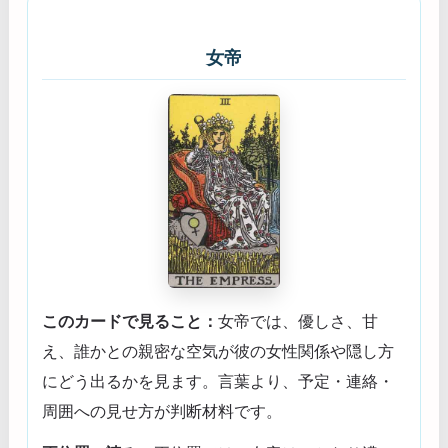
女帝
このカードで見ること：
女帝では、優しさ、甘
え、誰かとの親密な空気が彼の女性関係や隠し方
にどう出るかを見ます。言葉より、予定・連絡・
周囲への見せ方が判断材料です。