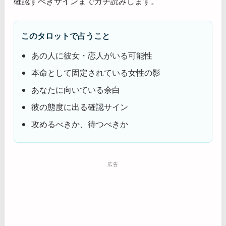
確認すべきサインまでガチ読みします。
このタロットで占うこと
あの人に彼女・恋人がいる可能性
本命として固定されている女性の影
あなたに向いている余白
彼の態度に出る確認サイン
攻めるべきか、待つべきか
広告