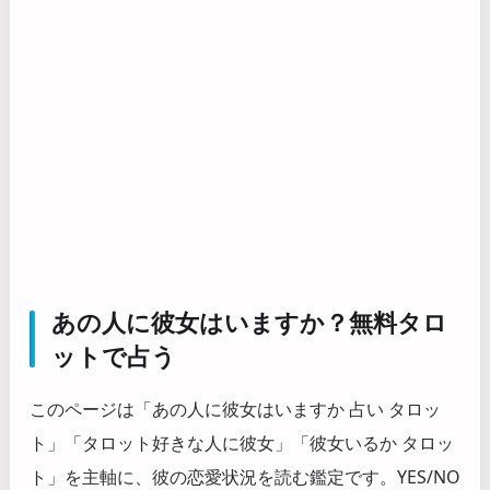
あの人に彼女はいますか？無料タロ
ットで占う
このページは「あの人に彼女はいますか 占い タロッ
ト」「タロット好きな人に彼女」「彼女いるか タロッ
ト」を主軸に、彼の恋愛状況を読む鑑定です。YES/NO