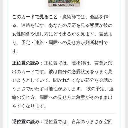
このカードで見ること：
魔術師では、会話を作
る、連絡を試す、あなたの反応を見る態度が彼の
女性関係や隠し方にどう出るかを見ます。言葉よ
り、予定・連絡・周囲への見せ方が判断材料で
す。
正位置の読み：
正位置では、魔術師は、言葉と演
出のカードです。彼は自分の恋愛状況をうまく見
せようとしていて、聞かれたくない部分を会話の
うまさでかわす可能性があります。 彼の予定、連
絡の切れ方、周囲への見せ方に象意がそのまま出
やすくなります。
逆位置の読み：
逆位置では、言葉のうまさが空回