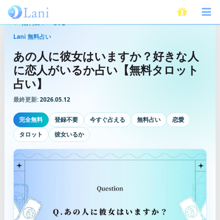
無料占いへ戻る
Lani 無料占い
あの人に彼女はいますか？好きな人
に恋人がいるか占い【無料タロット
占い】
最終更新:
2026.05.12
完全無料
登録不要
今すぐ占える
無料占い
恋愛
タロット
彼女いるか