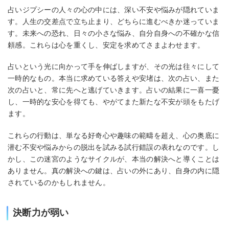
占いジプシーの人々の心の中には、深い不安や悩みが隠れていま
す。人生の交差点で立ち止まり、どちらに進むべきか迷っていま
す。未来への恐れ、日々の小さな悩み、自分自身への不確かな信
頼感。これらは心を重くし、安定を求めてさまよわせます。
占いという光に向かって手を伸ばしますが、その光は往々にして
一時的なもの。本当に求めている答えや安堵は、次の占い、また
次の占いと、常に先へと逃げていきます。占いの結果に一喜一憂
し、一時的な安心を得ても、やがてまた新たな不安が頭をもたげ
ます。
これらの行動は、単なる好奇心や趣味の範疇を超え、心の奥底に
潜む不安や悩みからの脱出を試みる試行錯誤の表れなのです。し
かし、この迷宮のようなサイクルが、本当の解決へと導くことは
ありません。真の解決への鍵は、占いの外にあり、自身の内に隠
されているのかもしれません。
決断力が弱い