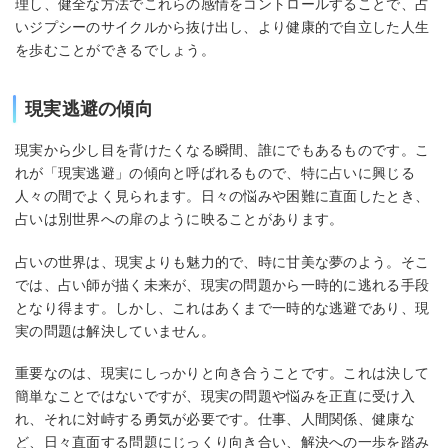
理し、健全な方法でこれらの感情をコントロールすることで、占
いジプシーのサイクルから抜け出し、より健康的で自立した人生
を歩むことができるでしょう。
現実逃避の傾向
現実から少し目を背けたくなる瞬間、誰にでもあるものです。こ
れが「現実逃避」の傾向と呼ばれるもので、特に占いに興じる
人々の間でよく見られます。日々の悩みや困難に直面したとき、
占いは別世界への扉のように映ることがあります。
占いの世界は、現実よりも魅力的で、時に甘美な夢のよう。そこ
では、占い師が描く未来が、現実の問題から一時的に逃れる手段
となり得ます。しかし、これはあくまで一時的な逃避であり、現
実の問題は解決していません。
重要なのは、現実にしっかりと向き合うことです。これは決して
簡単なことではないですが、現実の問題や悩みを正直に受け入
れ、それに対峙する勇気が必要です。仕事、人間関係、健康な
ど、日々直面する問題にじっくり向き合い、解決への一歩を踏み