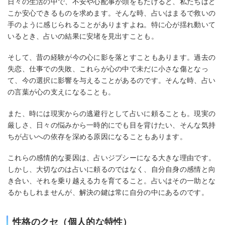
日々の生活の中で、不安や心配事が頭をもたげると、私たちはど
こか安心できるものを求めます。そんな時、占いはまるで救いの
手のように感じられることがありますよね。特に心が揺れ動いて
いるとき、占いの結果に安堵を見出すことも。
そして、昔の経験が今の心に影を落とすこともあります。過去の
失恋、仕事での失敗、これらが心の中で未だに小さな傷となっ
て、今の選択に影響を与えることがあるのです。そんな時、占い
の言葉が心の支えになることも。
また、時には現実からの逃避行として占いに頼ることも。現実の
厳しさ、日々の悩みから一時的にでも目を背けたい、そんな気持
ちが占いへの依存を深める原因になることもあります。
これらの感情的な要因は、占いジプシーになる大きな理由です。
しかし、大切なのは占いに頼るのではなく、自分自身の感情と向
き合い、それを乗り越える力を育てること。占いはその一助とな
るかもしれませんが、解決の鍵は常に自分の中にあるのです。
性格のクセ（個人的な特性）