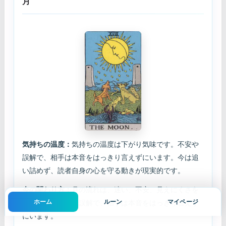
月
気持ちの温度：
気持ちの温度は下がり気味です。不安や
誤解で、相手は本音をはっきり言えずにいます。今は追
い詰めず、読者自身の心を守る動きが現実的です。
今の関わり方：
月の流れは、迷い、不安、見えにくさを
ホーム
ルーン
マイページ
表します。不安や誤解で、相手は本音をはっきり言えず
にいます。