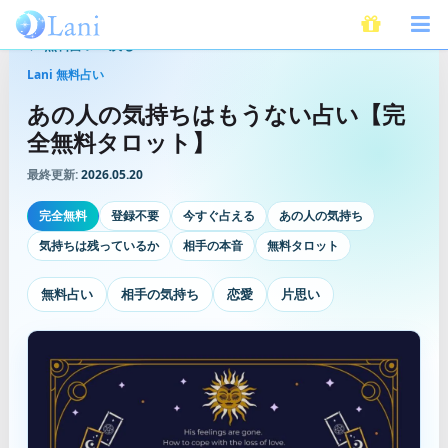
無料占いへ戻る
Lani 無料占い
あの人の気持ちはもうない占い【完
全無料タロット】
最終更新:
2026.05.20
完全無料
登録不要
今すぐ占える
あの人の気持ち
気持ちは残っているか
相手の本音
無料タロット
無料占い
相手の気持ち
恋愛
片思い