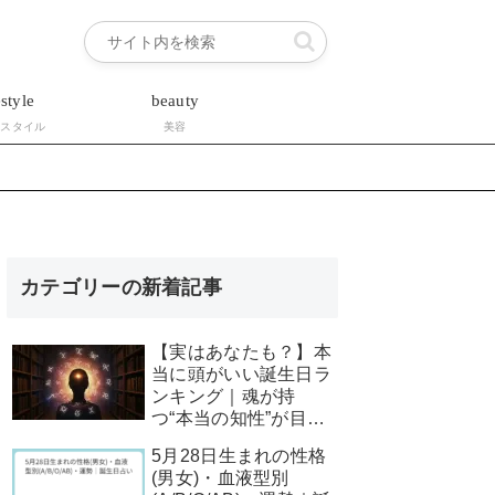
estyle
beauty
フスタイル
美容
カテゴリーの新着記事
【実はあなたも？】本
当に頭がいい誕生日ラ
ンキング｜魂が持
つ“本当の知性”が目覚
めるサイン
5月28日生まれの性格
(男女)・血液型別