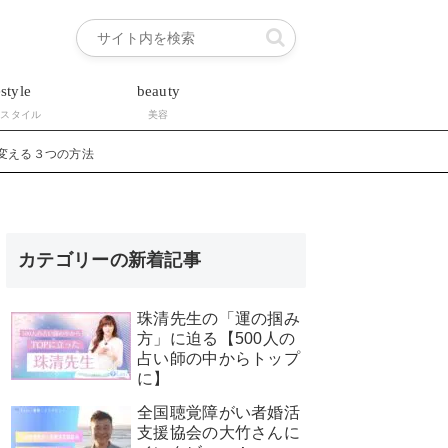
estyle
beauty
フスタイル
美容
変える３つの方法
カテゴリーの新着記事
珠清先生の「運の掴み
方」に迫る【500人の
占い師の中からトップ
に】
全国聴覚障がい者婚活
支援協会の大竹さんに