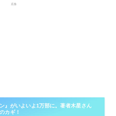
広告
ン』がいよいよ1万部に。著者木星さん
のカギ！