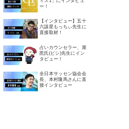
ィス1」にインタビュ
ー！
【インタビュー】五十
六謀星もっちぃ先生に
直接取材！
占いカウンセラー、屋
毘氏(ビシ)先生にイン
タビュー！
全日本サッセン協会会
長、本村隆馬さんに直
接インタビュー