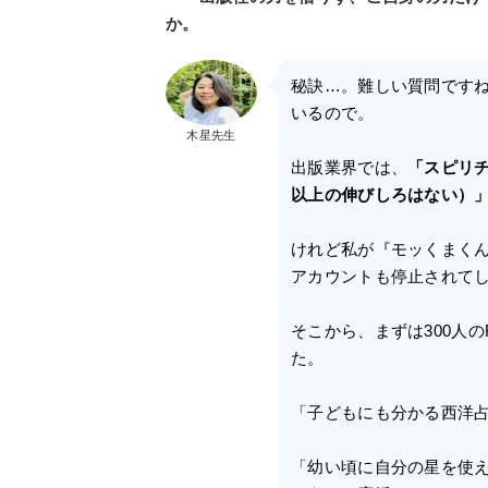
か。
秘訣…。難しい質問です
いるので。
木星先生
出版業界では、
「スピリ
以上の伸びしろはない）
けれど私が『モッくまくん
アカウントも停止されて
そこから、まずは300人の
た。
「子どもにも分かる西洋
「幼い頃に自分の星を使