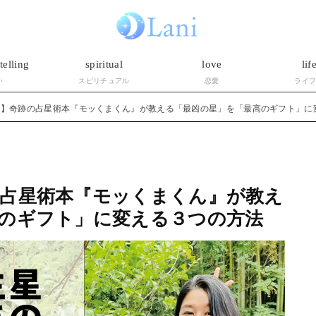
telling
spiritual
love
lif
い
スピリチュアル
恋愛
ライ
ー】奇跡の占星術本『モッくまくん』が教える「最凶の星」を「最高のギフト」に
占星術本『モッくまくん』が教え
のギフト」に変える３つの方法