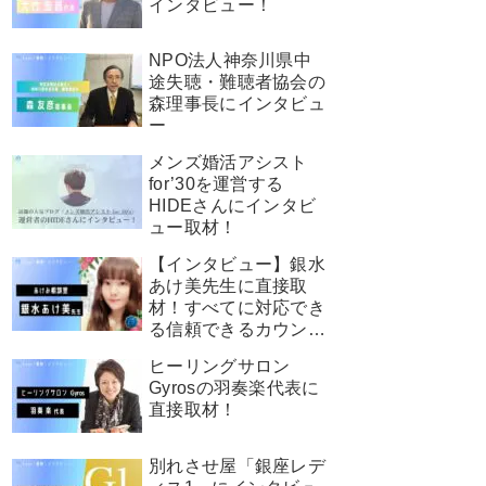
インタビュー！
NPO法人神奈川県中
途失聴・難聴者協会の
森理事長にインタビュ
ー
メンズ婚活アシスト
for’30を運営する
HIDEさんにインタビ
ュー取材！
【インタビュー】銀水
あけ美先生に直接取
材！すべてに対応でき
る信頼できるカウンセ
ラー！
ヒーリングサロン
Gyrosの羽奏楽代表に
直接取材！
別れさせ屋「銀座レデ