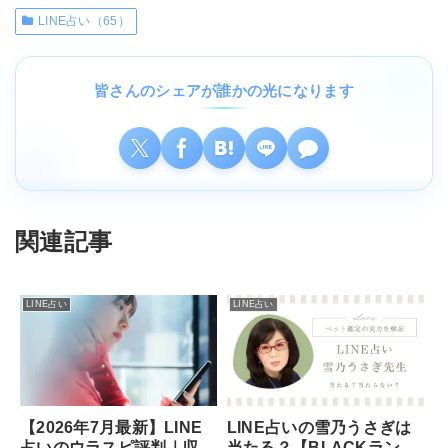
LINE占い（65）
皆さんのシェアが誰かの光になります
関連記事
LINE占い
LINE占い
【2026年7月最新】LINE
LINE占いの雪乃うさぎは
占いのウラスピ評判｜収
当たる？【BLACKラン