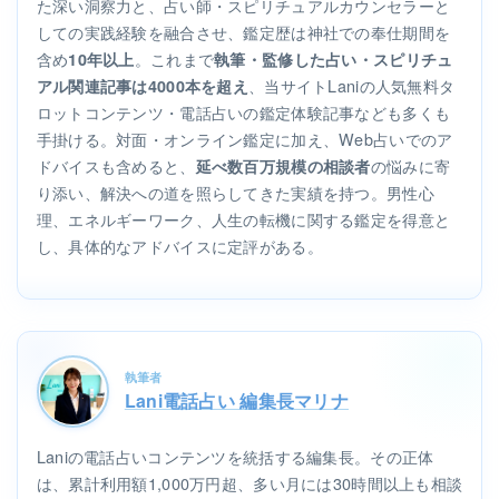
た深い洞察力と、占い師・スピリチュアルカウンセラーと
しての実践経験を融合させ、鑑定歴は神社での奉仕期間を
含め
。これまで
10年以上
執筆・監修した占い・スピリチュ
、当サイトLaniの人気無料タ
アル関連記事は4000本を超え
ロットコンテンツ・電話占いの鑑定体験記事なども多くも
手掛ける。対面・オンライン鑑定に加え、Web占いでのア
ドバイスも含めると、
の悩みに寄
延べ数百万規模の相談者
り添い、解決への道を照らしてきた実績を持つ。男性心
理、エネルギーワーク、人生の転機に関する鑑定を得意と
し、具体的なアドバイスに定評がある。
執筆者
Lani電話占い 編集長マリナ
Laniの電話占いコンテンツを統括する編集長。その正体
は、累計利用額1,000万円超、多い月には30時間以上も相談