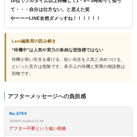
10位でフルタイム以上待機して1・5～3時間って知っ
て・・・自分は仕方ない。と思えた笑
やーーーLINE全然ダメっすね！！！！！！
Lani編集部の読み解き
“待機中”は人気や実力の単純な逆指標ではない
待機が長い先生を避ける、短い先生を人気と決めつける、
といった見方は危険です。表示上の待機と実際の相談数は
別物です。
アフターメッセージへの負担感
No.6754
2026/07/11(Sat) 11:38
アフター不要という短い投稿