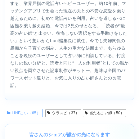
する、業界屈指の電話占いヘビーユーザー。約10年前、マ
ッチングアプリで出会った現在の夫との不安な恋愛を乗り
越えるために、初めて電話占いを利用。占いを道しるべに
困難を乗り越え結婚、今では2児の母となる。「読者が“最
高の占い師”と出会い、後悔しない選択をする手助けをした
い」という想いからLani編集長に就任。今でも夫婦関係の
愚痴から子育ての悩み、人生の重大な決断まで、あらゆる
ことを現役のユーザーとして占い師に相談している。忖度
なしの鋭い分析と、読者と同じ“一人の利用者”としての温か
い視点を両立させた記事制作がモットー。趣味は全国のパ
ワースポット巡りと、お気に入りの占い師さんとの長電
話。
LINE占い（65）
ウラスピ（37）
当たる占い師（50）
皆さんのシェアが誰かの光になります