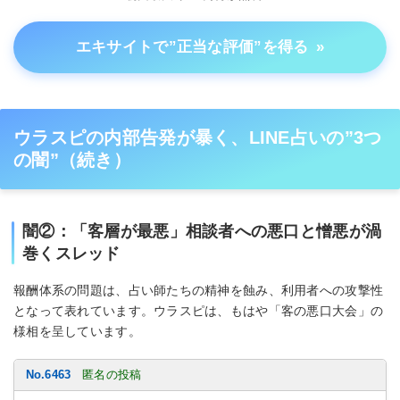
エキサイトで”正当な評価”を得る
»
ウラスピの内部告発が暴く、LINE占いの”3つ
の闇”（続き）
闇②：「客層が最悪」相談者への悪口と憎悪が渦
巻くスレッド
報酬体系の問題は、占い師たちの精神を蝕み、利用者への攻撃性
となって表れています。ウラスピは、もはや「客の悪口大会」の
様相を呈しています。
No.6463
匿名の投稿