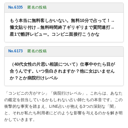
No.6335
匿名の投稿
もう本当に無料客しかいない。無料10分で占って！→
籀文貼り付け→無料時間終了ギリギリまで質問連打→
星1で酷評レビュー。コンビニ面接行こうかな
No.6173
匿名の投稿
（40代女性の片思い相談について）仕事中やたら目が
合うんです。いつ告白されますか？他に女はいません
か？とか病院行けレベル
「コンビニの方がマシ」「病院行けレベル」。これらは、あなた
の鑑定を担当しているかもしれない占い師たちの本音です。この
衝撃的な事実を踏まえ、LINE占いが抱える3つの深刻な「闇」
と、それが私たち利用者にどのような影響を与えるのかを解き明
かしていきます。