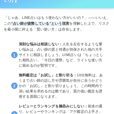
「じゃあ、LINE占いはもう使わない方がいいの？」――いいえ、
この
“占い師が疲弊している”という現実
を理解した上で、リスク
を最小限に抑える「賢い使い方」は存在します。
深刻な悩みは相談しない：
人生を左右するような重
い悩みは、占い師の質と待遇が担保された他の大手
サイトに相談しましょう。LINE占いは「ちょっとし
た相性占い」「今日の運勢」など、ライトな使い方
に留めるのが賢明です。
無料鑑定は「お試し」と割り切る：
10分無料は、あ
くまで占い師の話し方や雰囲気が自分に合うかどう
かの「お試し」と割り切りましょう。この時間内で
深い結果を求めるのは酷であり、質の低い鑑定を誘
発する原因になります。
レビューとランキングを鵜呑みにしない：
前述の通
り、レビューやランキングは「アゲ鑑定の上手さ」