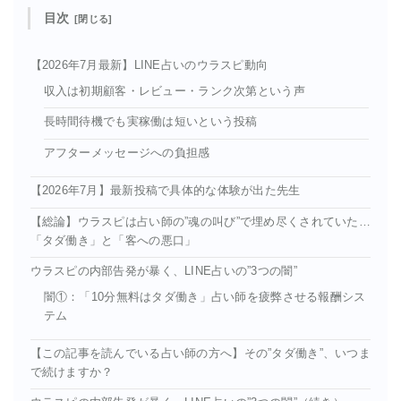
目次
【2026年7月最新】LINE占いのウラスピ動向
収入は初期顧客・レビュー・ランク次第という声
長時間待機でも実稼働は短いという投稿
アフターメッセージへの負担感
【2026年7月】最新投稿で具体的な体験が出た先生
【総論】ウラスピは占い師の”魂の叫び”で埋め尽くされていた…
「タダ働き」と「客への悪口」
ウラスピの内部告発が暴く、LINE占いの”3つの闇”
闇①：「10分無料はタダ働き」占い師を疲弊させる報酬シス
テム
【この記事を読んでいる占い師の方へ】その”タダ働き”、いつま
で続けますか？