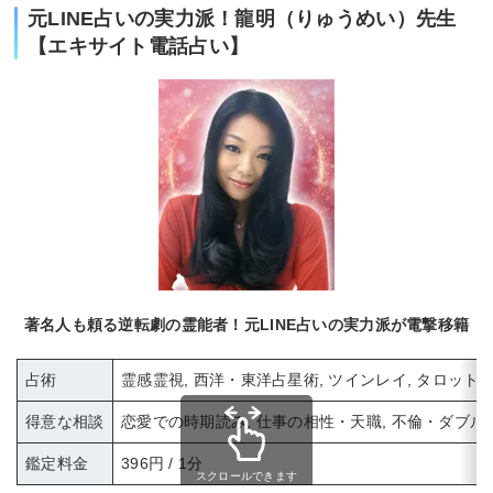
元LINE占いの実力派！龍明（りゅうめい）先生
【エキサイト電話占い】
著名人も頼る逆転劇の霊能者！元LINE占いの実力派が電撃移籍
占術
霊感霊視, 西洋・東洋占星術, ツインレイ, タロット,
得意な相談
恋愛での時期読み, 仕事の相性・天職, 不倫・ダブル
鑑定料金
396円 / 1分
スクロールできます