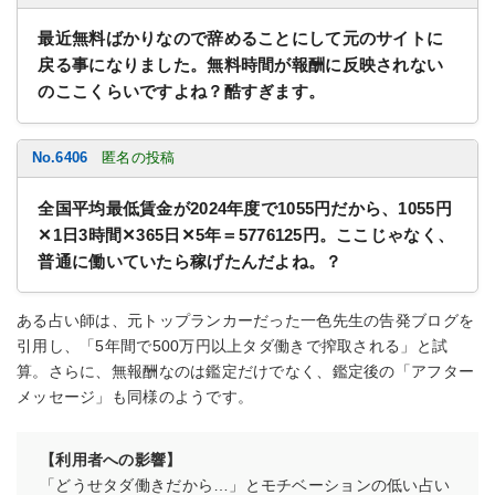
最近無料ばかりなので辞めることにして元のサイトに
戻る事になりました。無料時間が報酬に反映されない
のここくらいですよね？酷すぎます。
No.6406
匿名の投稿
全国平均最低賃金が2024年度で1055円だから、1055円
✕1日3時間✕365日✕5年＝5776125円。ここじゃなく、
普通に働いていたら稼げたんだよね。？
ある占い師は、元トップランカーだった一色先生の告発ブログを
引用し、「5年間で500万円以上タダ働きで搾取される」と試
算。さらに、無報酬なのは鑑定だけでなく、鑑定後の「アフター
メッセージ」も同様のようです。
【利用者への影響】
「どうせタダ働きだから…」とモチベーションの低い占い