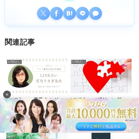
関連記事
LINE占い
LINE占い
×
LINE占いで縁結びに強い
LINE占いの雪乃うさぎは
当たる人気の占い師
当たる？【BLACKラン
ク】口コミ・評判とペット
鑑定の実力を徹底解説
LINE占い
LINE占い