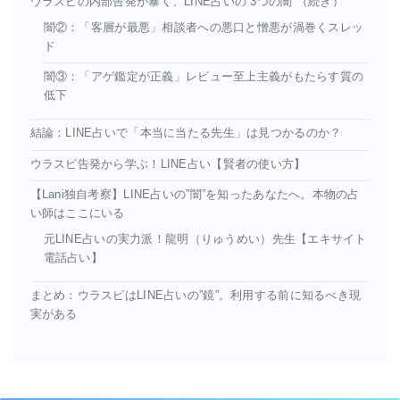
ウラスピの内部告発が暴く、LINE占いの”3つの闇”（続き）
闇②：「客層が最悪」相談者への悪口と憎悪が渦巻くスレッ
ド
闇③：「アゲ鑑定が正義」レビュー至上主義がもたらす質の
低下
結論：LINE占いで「本当に当たる先生」は見つかるのか？
ウラスピ告発から学ぶ！LINE占い【賢者の使い方】
【Lani独自考察】LINE占いの”闇”を知ったあなたへ。本物の占
い師はここにいる
元LINE占いの実力派！龍明（りゅうめい）先生【エキサイト
電話占い】
まとめ：ウラスピはLINE占いの”鏡”。利用する前に知るべき現
実がある