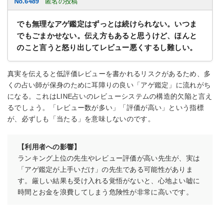
No.6489
匿名の投稿
でも無理なアゲ鑑定はずっとは続けられない。いつま
でもごまかせない。伝え方もあると思うけど、ほんと
のこと言うと怒り出してレビュー悪くするし難しい。
真実を伝えると低評価レビューを書かれるリスクがあるため、多
くの占い師が保身のために耳障りの良い「アゲ鑑定」に流れがち
になる。これはLINE占いのレビューシステムの構造的欠陥と言え
るでしょう。「レビュー数が多い」「評価が高い」という指標
が、必ずしも「当たる」を意味しないのです。
【利用者への影響】
ランキング上位の先生やレビュー評価が高い先生が、実は
「アゲ鑑定が上手いだけ」の先生である可能性がありま
す。厳しい結果も受け入れる覚悟がないと、心地よい嘘に
時間とお金を浪費してしまう危険性が非常に高いです。