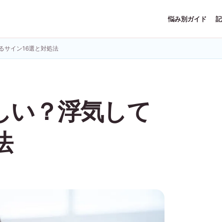
悩み別ガイド
記
るサイン16選と対処法
しい？浮気して
法