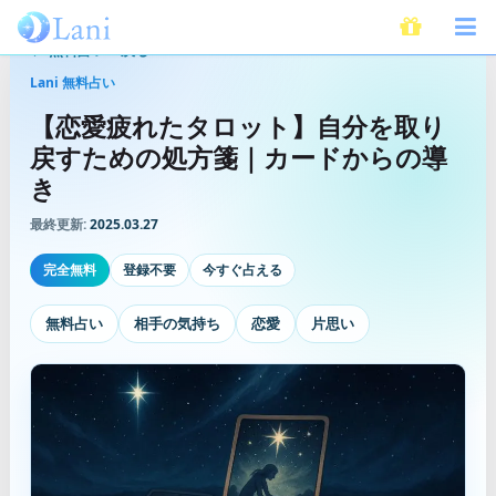
無料占いへ戻る
Lani 無料占い
【恋愛疲れたタロット】自分を取り
戻すための処方箋｜カードからの導
き
最終更新:
2025.03.27
完全無料
登録不要
今すぐ占える
無料占い
相手の気持ち
恋愛
片思い