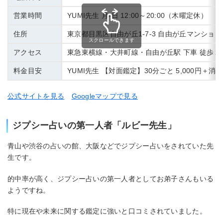
営業時間
YUMI先生 月-日 12:00～20:00（木曜定休）
住所
東京都目黒区自由が丘1-7-3 自由が丘マンション
スクロールできます
アクセス
東急東横線・大井町線・自由が丘駅 下車 徒歩１
料金目安
YUMI先生 【対面鑑定】30分ごと 5,000円＋消
公式サイトを見る
Googleマップで見る
ジプシー占いの第一人者「ルビー先生」
青山や渋谷の占いの館、大阪などでジプシー占いをされていた先
生です。
的中率が高く、ジプシー占いの第一人者としてお弟子さんもいる
ようですね。
特に現在や未来に関する鑑定に強いと口コミされていました。