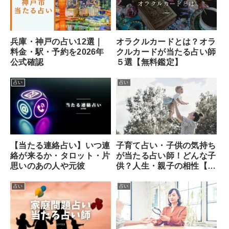
オラクルカードとは？オラ
兵庫・神戸の占い12選｜
クルカードが当たる占い師
料金・駅・予約を2026年
５選【無料鑑定】
公式確認
占い
占い
【当たる連絡占い】いつ連
子育て占い・子供の気持ち
絡が来るか・タロット・片
が当たる占い師！どんな子
思いのあの人や元彼
供？人生・親子の相性【無
料】
占い
占い