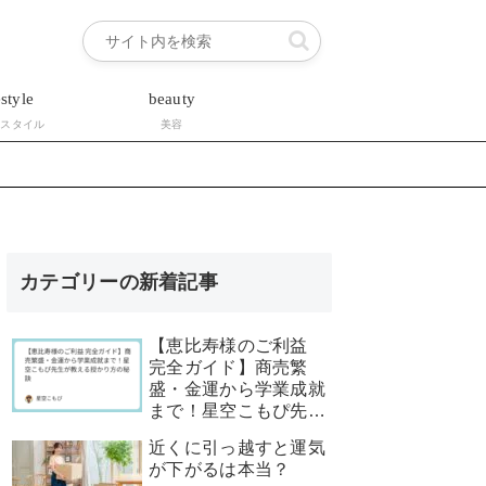
estyle
beauty
フスタイル
美容
カテゴリーの新着記事
【恵比寿様のご利益
完全ガイド】商売繁
盛・金運から学業成就
まで！星空こもぴ先生
が教える授かり方の秘
近くに引っ越すと運気
訣
が下がるは本当？