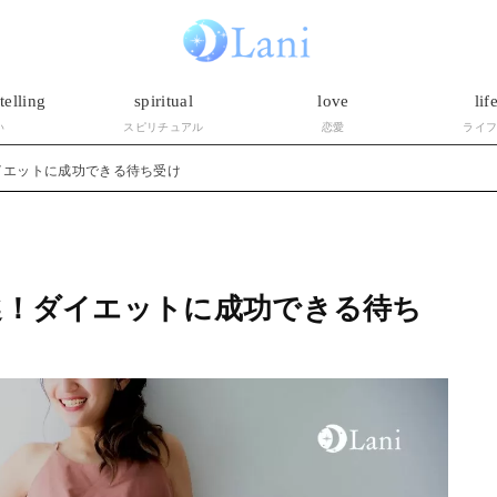
telling
spiritual
love
lif
い
スピリチュアル
恋愛
ライ
イエットに成功できる待ち受け
選！ダイエットに成功できる待ち