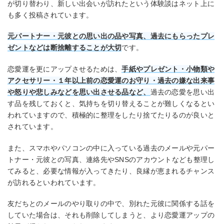
が切り替わり、新しい出会いが訪れたという体験談はネット上に
も多く投稿されています。
元パートナー・元彼との思い出の品や写真、過去にもらったプレ
ゼントなどは断捨離することが大切
です。
恋愛運を更にアップさせるためは、
手紙やプレゼント・小物類や
アクセサリー・１年以上前の恋愛運のお守り・過去の嫌な出来事
や怒りや悲しみなどを思い出させる品など、
過去の恋愛を思い出
す品を残しておくと、気持ちを切り替えることが難しくなるとい
われていますので、積極的に整理をしたり捨てたりるのが良いと
されています。
また、スマホやパソコンの中に入っている過去のメールや元パー
トナー・元彼との写真、連絡先やSNSのアカウントなども整理し
てみると、必要な情報が入ってきたり、良縁が恵まれるチャンス
が訪れるといわれています。
友だちとのメールのやり取りの中で、別れた元彼に関係する話を
していた場合は、それも削除してしまうと、より恋愛運アップの