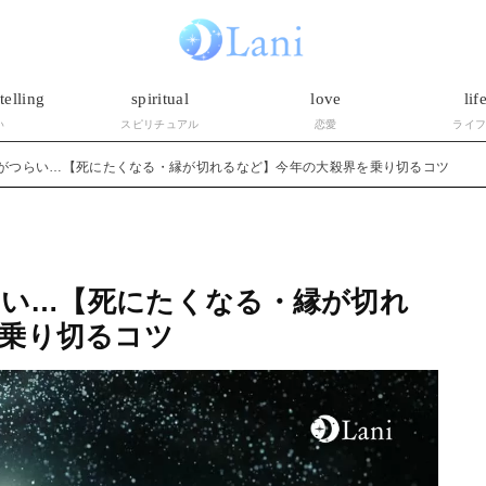
telling
spiritual
love
lif
い
スピリチュアル
恋愛
ライ
界がつらい…【死にたくなる・縁が切れるなど】今年の大殺界を乗り切るコツ
つらい…【死にたくなる・縁が切れ
乗り切るコツ