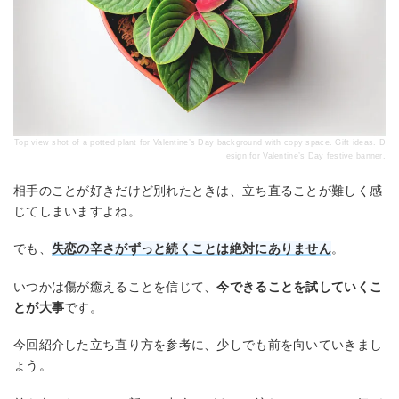
Top view shot of a potted plant for Valentine’s Day background with copy space. Gift ideas. D
esign for Valentine’s Day festive banner.
相手のことが好きだけど別れたときは、立ち直ることが難しく感
じてしまいますよね。
でも、
失恋の辛さがずっと続くことは絶対にありません
。
いつかは傷が癒えることを信じて、
今できることを試していくこ
とが大事
です。
今回紹介した立ち直り方を参考に、少しでも前を向いていきまし
ょう。