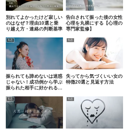
別れてよかったけど寂しい
告白されて振った後の女性
のはなぜ？理由10選と乗
心理を丸裸にする【心理の
り越え方・連絡の判断基準
専門家監修】
失恋
失恋
振られても諦めないは迷惑
失ってから気づくいい女の
じゃない！成功例から学ぶ
特徴20選と見返す方法
振られた相手に好かれるコ
ツとは？
失恋
失恋