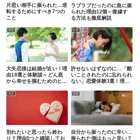
片思い相手に振られた…逆
ラブラブだったのに急に振
転するためにすべき7つの
られた理由12個～復縁す
こと
る方法も徹底解説
失恋
失恋
大失恋後は結婚が近い！理
許せないはずなのに…「酷
由18選と体験談～どん底
いことされたのに忘れられ
から幸せを掴むためのヒン
ない」恋愛体験3選！理由
ト～
と解決法も解説
失恋
失恋
別れたいと思ったら終わ
自分から振ったのに辛い…
り？理由5つと確認してお
振られた側はもっと辛い？