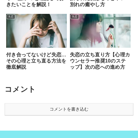
きたいことを解説！
別れの癒やし方
失恋
失恋
付き合ってないけど失恋…
失恋の立ち直り方【心理カ
その心理と立ち直る方法を
ウンセラー推奨10のステ
徹底解説
ップ】次の恋への進め方
コメント
コメントを書き込む