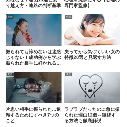
り越え方・連絡の判断基準
専門家監修】
失恋
失恋
振られても諦めないは迷惑
失ってから気づくいい女の
じゃない！成功例から学ぶ
特徴20選と見返す方法
振られた相手に好かれるコ
ツとは？
失恋
失恋
片思い相手に振られた…逆
ラブラブだったのに急に振
転するためにすべき7つの
られた理由12個～復縁す
こと
る方法も徹底解説