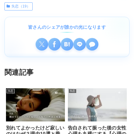
失恋（19）
皆さんのシェアが誰かの光になります
関連記事
失恋
失恋
別れてよかったけど寂しい
告白されて振った後の女性
のはなぜ？理由10選と乗
心理を丸裸にする【心理の