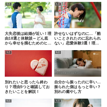
失恋
失恋
大失恋後は結婚が近い！理
許せないはずなのに…「酷
由18選と体験談～どん底
いことされたのに忘れられ
から幸せを掴むためのヒン
ない」恋愛体験3選！理由
ト～
と解決法も解説
失恋
失恋
別れたいと思ったら終わ
自分から振ったのに辛い…
り？理由5つと確認してお
振られた側はもっと辛い？
きたいことを解説！
別れの癒やし方
失恋
失恋