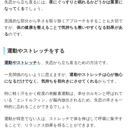
失恋から立ち直るには、
夜にぐっすりと眠れるかどうかは重要に
なってくる
でしょう。
意識的な部分から辛さを取り除くアプローチをすることも大切で
すが、
体の健康を整えることで気持ちも整いやすくなる効果があ
る
のです。
運動やストレッチをする
運動やストレッチ
も、失恋から立ち直るための方法です。
一見関係のないように思えますが、
運動やストレッチは心が無心
になるだけでなく、気持ちを前向きにさせてくれる
からです。
特に軽く汗をかく程度の有酸素運動は、幸せホルモンと呼ばれて
いる「エンドルフィン」が脳内放出されるため、失恋の辛さを一
時的に忘れることができるでしょう。
運動が得意でない人は、ストレッチで体を伸ばして呼吸に集中す
ることで、リラックス効果を得ることができます。