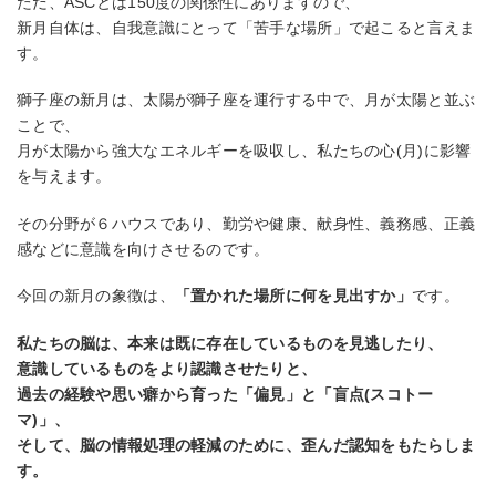
ただ、ASCとは150度の関係性にありますので、
新月自体は、自我意識にとって「苦手な場所」で起こると言えま
す。
獅子座の新月は、太陽が獅子座を運行する中で、月が太陽と並ぶ
ことで、
月が太陽から強大なエネルギーを吸収し、私たちの心(月)に影響
を与えます。
その分野が６ハウスであり、勤労や健康、献身性、義務感、正義
感などに意識を向けさせるのです。
今回の新月の象徴は、
「置かれた場所に何を見出すか」
です。
私たちの脳は、本来は既に存在しているものを見逃したり、
意識しているものをより認識させたりと、
過去の経験や思い癖から育った「偏見」と「盲点(スコトー
マ)」、
そして、脳の情報処理の軽減のために、歪んだ認知をもたらしま
す。