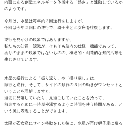
内面にある創造エネルギーを体感する「熱さ」と連動しているか
のようです。
今月は、水星は毎年約３回逆行をしますが、
今回は今年２回目の逆行で、獅子座と乙女座を往復します。
逆行を見かけの現象ではありますが、
私たちの知覚・認識が、そもそも脳内の仕様・機能であって、
ありのままの現象ではないものの、概念的・創造的な知的活動を
生じさせています。
水星の逆行による「振り返り」や「揺り戻し」は、
順行と逆行、そして、サイドの順行の３回の動きがワンセットと
いうことを理解しますと、
過去に見落していたり、見過ごしていたことを拾って、
前進するために一時期停滞するように時間を使う時間がある、と
いう風に表現することができます。
太陽が乙女座にサイン移動をした後に、水星が再び獅子座に戻る