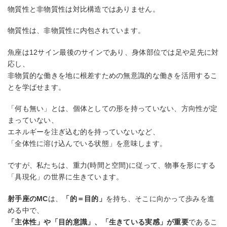
物質性と非物質性は対比構造ではありません。
物質性は、非物質性に内包されています。
魚座は12サイン最後のサインであり、身体部位では足や足先に対
応し、
非物質的な働きを地に根差すための無意識的な働きを活用するこ
とを学ばせます。
「何も無い」とは、個体としての形を持っていない、方向性が定
まっていない、
エネルギーを注ぎ込む的を持っていないなど、
「全体性に溶け込んでいる状態」を意味します。
ですが、私たちは、重力(時間と空間)に従って、物事を形にする
「具現化」の世界に生きています。
射手座のMC
は、
「的＝目的」
を持ち、そこに向かって歩みを進
める中で、
「主体性」や「目的意識」、「生きている実感」が重要
であるこ