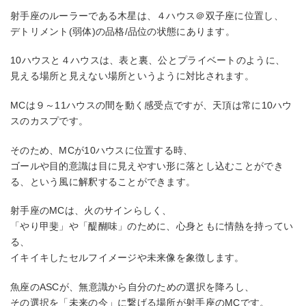
射手座のルーラーである木星は、４ハウス＠双子座に位置し、
デトリメント(弱体)の品格/品位の状態にあります。
10ハウスと４ハウスは、表と裏、公とプライベートのように、
見える場所と見えない場所というように対比されます。
MCは９～11ハウスの間を動く感受点ですが、天頂は常に10ハウ
スのカスプです。
そのため、MCが10ハウスに位置する時、
ゴールや目的意識は目に見えやすい形に落とし込むことができ
る、という風に解釈することができます。
射手座のMCは、火のサインらしく、
「やり甲斐」や「醍醐味」のために、心身ともに情熱を持ってい
る、
イキイキしたセルフイメージや未来像を象徴します。
魚座のASCが、無意識から自分のための選択を降ろし、
その選択を「未来の今」に繋げる場所が射手座のMCです。