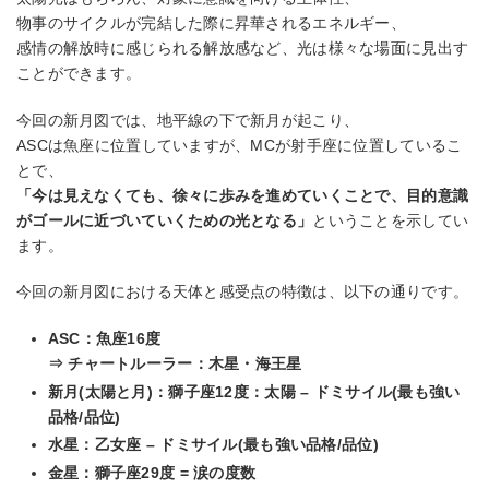
物事のサイクルが完結した際に昇華されるエネルギー、
感情の解放時に感じられる解放感など、光は様々な場面に見出す
ことができます。
今回の新月図では、地平線の下で新月が起こり、
ASCは魚座に位置していますが、MCが射手座に位置しているこ
とで、
「今は見えなくても、徐々に歩みを進めていくことで、目的意識
がゴールに近づいていくための光となる」
ということを示してい
ます。
今回の新月図における天体と感受点の特徴は、以下の通りです。
ASC：魚座16度
⇒ チャートルーラー：木星・海王星
新月(太陽と月)：獅子座12度：太陽 – ドミサイル(最も強い
品格/品位)
水星：乙女座 – ドミサイル(最も強い品格/品位)
金星：獅子座29度 = 涙の度数