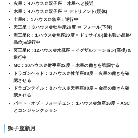
火星：４ハウス＠双子座 – 木星へと接近
木星：４ハウス＠双子座 ⇒ デトリメント(弱体)
土星R：１ハウス＠魚座：逆行中
天王星：３ハウス＠牡牛座26度 ⇒ フォール(下降)
海王星R：１ハウス＠魚座29度 = ドミサイル(最も強い品格/
品位)&逆行中
冥王星R：12ハウス＠水瓶座 – イグザルテーション(高揚)＆
逆行中
MC：10ハウス＠射手座22度 – 木星の働きを強調する
ドラゴンヘッド：２ハウス＠牡羊座08度 – 火星の働きを確
認させる
ドラゴンテイル：８ハウス＠天秤座08度 – 金星の働きを確
認させる
パート・オブ・フォーチュン：１ハウス＠魚座16度 – ASC
とコンジャンクション
獅子座新月