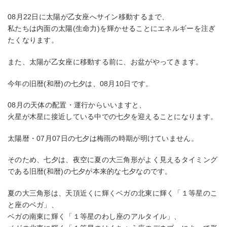
08月22日に太陽が乙女座へサイン移動するまで、
私たちは内面の太陽(生命力)を輝かせることにエネルギーを注ぎ
たくなります。
また、太陽が乙女座に移動する前に、お盆がやってきます。
今年の旧暦(和暦)の七夕は、08月10日です。
08月の天体の配置・運行からいいますと、
火星が木星に接近している中での七夕を迎えることになります。
太陽暦・07月07日の七夕は梅雨の時期が明けていません。
そのため、七夕は、夜空に夏の大三角形がよく見えるタイミング
である旧暦(和暦)の七夕が本来的な七夕なのです。
夏の大三角形は、天頂近くに輝くベガの北東に輝く「１等星のこ
と座のベガ」、
ベガの南東に輝く「１等星のわし座のアルタイル」、