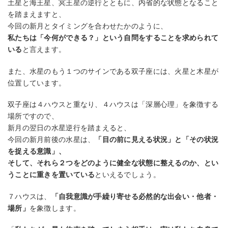
土星と海王星、冥王星の逆行とともに、内省的な状態となること
を踏まえますと、
今回の新月とタイミングを合わせたかのように、
私たちは「今何ができる？」という自問をすることを求められて
いる
と言えます。
また、水星のもう１つのサインである双子座には、火星と木星が
位置しています。
双子座は４ハウスと重なり、４ハウスは「深層心理」を象徴する
場所ですので、
新月の翌日の水星逆行を踏まえると、
今回の新月前後の水星は、
「目の前に見える状況」と「その状況
を捉える意識」、
そして、それら２つをどのように健全な状態に整えるのか、とい
うことに重きを置いている
といえるでしょう。
７ハウスは、
「自我意識が手繰り寄せる必然的な出会い・他者・
場所」
を象徴します。