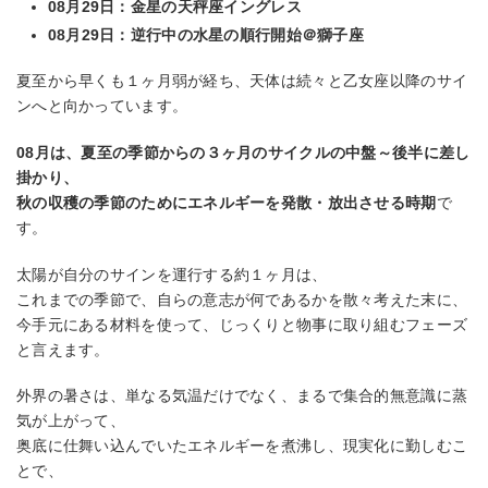
08月29日：金星の天秤座イングレス
08月29日：逆行中の水星の順行開始＠獅子座
夏至から早くも１ヶ月弱が経ち、天体は続々と乙女座以降のサイ
ンへと向かっています。
08月は、夏至の季節からの３ヶ月のサイクルの中盤～後半に差し
掛かり、
秋の収穫の季節のためにエネルギーを発散・放出させる時期
で
す。
太陽が自分のサインを運行する約１ヶ月は、
これまでの季節で、自らの意志が何であるかを散々考えた末に、
今手元にある材料を使って、じっくりと物事に取り組むフェーズ
と言えます。
外界の暑さは、単なる気温だけでなく、まるで集合的無意識に蒸
気が上がって、
奥底に仕舞い込んでいたエネルギーを煮沸し、現実化に勤しむこ
とで、