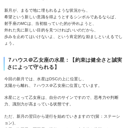
新月が、まるで地に埋もれるような状況から、
希望という新しい意識を得ようとするシンボルであるならば、
射手座のMCは、当初狙っていた的が外れようと、
外れた先に新しい目的を見つければいいのだから、
歩みを止めてはいけないよ、という肯定的な励ましといえるでし
ょう。
７ハウス＠乙女座の水星：【約束は健全さと誠実
さによって守られる】
今回の新月では、水星はDSCの上に位置し、
太陽から離れ、７ハウス＠乙女座に位置しています。
水星にとって乙女座は、自分のサインですので、思考力や判断
力、識別力が高まっている状態です。
ただ、新月の翌日から逆行を始めていきますので(留：ステーシ
ョン)、