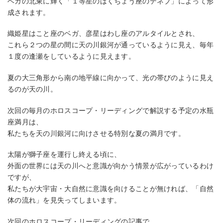
ベガの北東に輝く「１等星のはくちょう座のデネブ」によって形
成されます。
織姫星はこと座のベガ、彦星はわし座のアルタイルとされ、
これら２つの星の間に天の川銀河が通っているように見え、毎年
１度の逢瀬をしているように見えます。
夏の大三角形から南の地平線に向かって、光の帯びのように見え
るのが天の川。
次回の毎月のホロスコープ・リーディングで解説する予定の水瓶
座満月は、
私たちを天の川銀河に向けさせる特別な夏の満月です。
太陽が獅子座を運行し終える頃に、
外面の世界には天の川へと意識が向かう情景が広がっているわけ
ですが、
私たちが大宇宙・大自然に意識を向けることが無ければ、「自然
体の流れ」を見失ってしまいます。
次回のホロスコープ・リーディングの記事で、