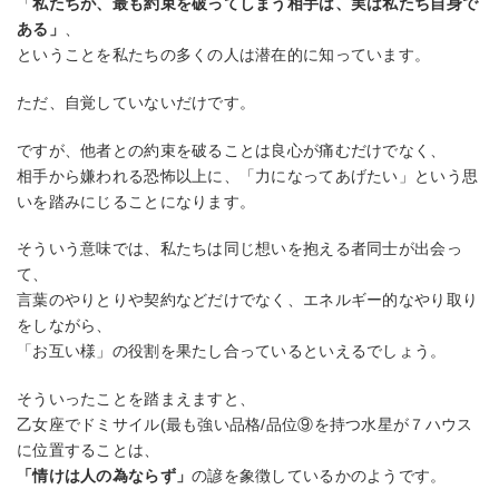
「
私たちが、最も約束を破ってしまう相手は、実は私たち自身で
ある」
、
ということを私たちの多くの人は潜在的に知っています。
ただ、自覚していないだけです。
ですが、他者との約束を破ることは良心が痛むだけでなく、
相手から嫌われる恐怖以上に、「力になってあげたい」という思
いを踏みにじることになります。
そういう意味では、私たちは同じ想いを抱える者同士が出会っ
て、
言葉のやりとりや契約などだけでなく、エネルギー的なやり取り
をしながら、
「お互い様」の役割を果たし合っているといえるでしょう。
そういったことを踏まえますと、
乙女座でドミサイル(最も強い品格/品位⑨を持つ水星が７ハウス
に位置することは、
「情けは人の為ならず」
の諺を象徴しているかのようです。