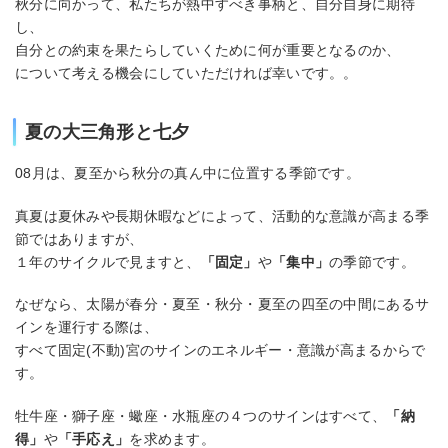
秋分に向かって、私たちが熱中すべき事柄と、自分自身に期待
し、
自分との約束を果たらしていくために何が重要となるのか、
について考える機会にしていただければ幸いです。。
夏の大三角形と七夕
08月は、夏至から秋分の真ん中に位置する季節です。
真夏は夏休みや長期休暇などによって、活動的な意識が高まる季
節ではありますが、
１年のサイクルで見ますと、
「固定」
や
「集中」
の季節です。
なぜなら、太陽が春分・夏至・秋分・夏至の四至の中間にあるサ
インを運行する際は、
すべて固定(不動)宮のサインのエネルギー・意識が高まるからで
す。
牡牛座・獅子座・蠍座・水瓶座の４つのサインはすべて、
「納
得」
や
「手応え」
を求めます。