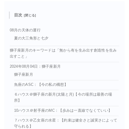
目次
08月の天体の運行
夏の大三角形と七夕
獅子座新月のキーワードは「無から有を生み出す創造性を生み
出すこと」
2024年08月04日：獅子座新月
獅子座新月
魚座のASC：【今の私の構想】
６ハウス＠獅子座の新月(太陽と月)【今の場所は最善の場
所】
10ハウス＠射手座のMC：【歩みは一直線でなくていい】
７ハウス＠乙女座の水星：【約束は健全さと誠実さによって
守られる】