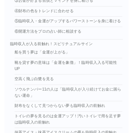
③お金が貯まる習慣とマインドを身に着ける
④財布の色をトレンドに合わせる
⑤臨時収入・金運がアップするパワーストーンを身に着ける
⑥開運方法をプロの占い師に相談する
臨時収入が入る前触れ！スピリチュアルサイン
船を買う夢は「金運が上がる」
靴を貸す夢の意味は「金運を象徴」！臨時収入入る可能性
UP
空高く飛ぶ白鷺を見る
ソウルナンバー11の人は「臨時収入が入り続けてお金に困ら
ない運命」
財布をなくして見つからない夢も臨時収入の前触れ
トイレの夢を見るのは金運アップ！汚いトイレで用を足す夢
は臨時収入の前触れ
抹茶アイス・抹茶アイスクリームの夢も臨時収入の前触れ