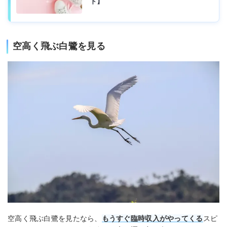
ド】
空高く飛ぶ白鷺を見る
空高く飛ぶ白鷺を見たなら、
もうすぐ臨時収入がやってくる
スピ