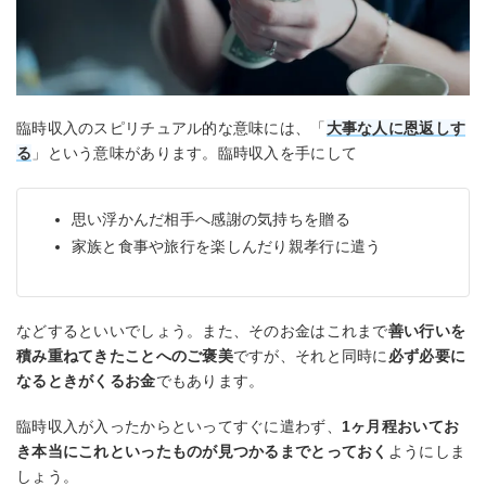
臨時収入のスピリチュアル的な意味には、「
大事な人に恩返しす
る
」という意味があります。臨時収入を手にして
思い浮かんだ相手へ感謝の気持ちを贈る
家族と食事や旅行を楽しんだり親孝行に遣う
などするといいでしょう。また、そのお金はこれまで
善い行いを
積み重ねてきたことへのご褒美
ですが、それと同時に
必ず必要に
なるときがくるお金
でもあります。
臨時収入が入ったからといってすぐに遣わず、
1ヶ月程おいてお
き本当にこれといったものが見つかるまでとっておく
ようにしま
しょう。