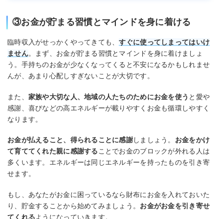
③お金が貯まる習慣とマインドを身に着ける
臨時収入がせっかくやってきても、
すぐに使ってしまってはいけ
ません
。まず、お金が貯まる習慣とマインドを身に着けましょ
う。手持ちのお金が少なくなってくると不安になるかもしれませ
んが、あまり心配しすぎないことが大切です。
また、
家族や大切な人、地域の人たちのためにお金を使う
と愛や
感謝、喜びなどの高エネルギーが載りやすくお金も循環しやすく
なります。
お金が払えること、得られることに感謝
しましょう。
お金をかけ
て育ててくれた親に感謝する
ことでお金のブロックが外れる人は
多くいます。エネルギーは同じエネルギーを持ったものを引き寄
せます。
もし、あなたがお金に困っているなら財布にお金を入れておいた
り、貯金することから始めてみましょう。
お金がお金を引き寄せ
てくれる
ようになっていきます。