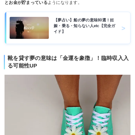
とお金が貯まっている
ようになります。
【夢占い】船の夢の意味80選！妊
娠・乗る・知らない人etc【完全ガ
イド】
靴を貸す夢の意味は「金運を象徴」！臨時収入入
る可能性UP