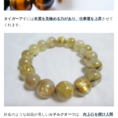
タイガーアイ
には
本質を見極める力があり、仕事運を上昇
させて
くれます。
針金のような結晶が美しい
ルチルクオーツ
は、
向上心を授け人間