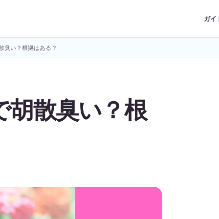
ガイ
散臭い？根拠はある？
で胡散臭い？根