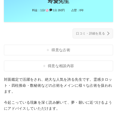
玲愛先生
料金：
1分/
1分 260円
占歴：
8年
口コミ・詳細を見る
得意な占術
得意な相談内容
対面鑑定で活躍をされ、絶大な人気を誇る先生です。霊感タロッ
ト・四柱推命・数秘術などの占術をメインに様々な占術を扱われ
ます。
今起こっている現象を深く読み解いて、夢・願いに近づけるよう
にアドバイスしていただけます。