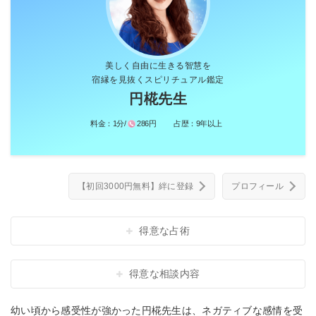
美しく自由に生きる智慧を
宿縁を見抜くスピリチュアル鑑定
円椛先生
料金：
1分/
286円
占歴：
9年以上
【初回3000円無料】絆に登録
プロフィール
得意な占術
得意な相談内容
幼い頃から感受性が強かった円椛先生は、ネガティブな感情を受