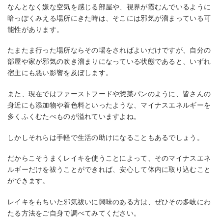
なんとなく嫌な空気を感じる部屋や、視界が霞むんでいるように
暗っぽくみえる場所にきた時は、そこには邪気が溜まっている可
能性があります。
たまたま行った場所ならその場をさればよいだけですが、自分の
部屋や家が邪気の吹き溜まりになっている状態であると、いずれ
宿主にも悪い影響を及ぼします。
また、現在ではファーストフードや惣菜パンのように、皆さんの
身近にも添加物や着色料といったような、マイナスエネルギーを
多くふくむたべものが溢れていますよね。
しかしそれらは手軽で生活の助けになることもあるでしょう。
だからこそうまくレイキを使うことによって、そのマイナスエネ
ルギーだけを祓うことができれば、安心して体内に取り込むこと
ができます。
レイキをもちいた邪気祓いに興味のある方は、ぜひその多岐にわ
たる方法をご自身で調べてみてください。