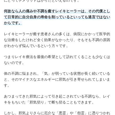
にとってデメリットばかりだといえるのです。
何故なら人の痛みや不調を癒すレイキヒーラーは、その代償とし
て日常的に自分自身の寿命を削っているといっても過言ではない
からです。
レイキヒーラーが癒す患者さんの多くは、病院にかかって医学的
な治療をしたけれど全く効果がなかったり、そもそも不調の原因
がわからず悩んでいるという方々です。
つまりレイキ療法を最後の希望として訪れてくることも少なくは
ないのです。
体の不調に悩まされ、「気」が弱っている状態が長く続いている
と、そのマイナスなエネルギーに邪気が引き寄せられてしまいま
す。
あつまってきた邪気によって引き起こされている不調なら、レイ
キをもちいた「邪気切り」で断ち切ることもできます。
しかし、邪気よりさらに厄介な「悪霊」や「怨霊」に憑りつかれ