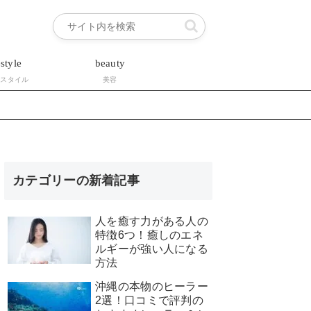
estyle
beauty
フスタイル
美容
カテゴリーの新着記事
人を癒す力がある人の
特徴6つ！癒しのエネ
ルギーが強い人になる
方法
沖縄の本物のヒーラー
2選！口コミで評判の