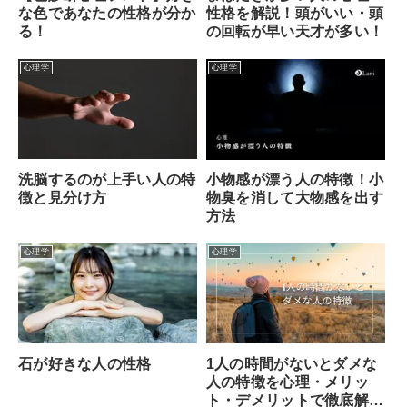
な色であなたの性格が分か
性格を解説！頭がいい・頭
る！
の回転が早い天才が多い！
心理学
心理学
洗脳するのが上手い人の特
小物感が漂う人の特徴！小
徴と見分け方
物臭を消して大物感を出す
方法
心理学
心理学
1人の時間がないとダメな
石が好きな人の性格
人の特徴を心理・メリッ
ト・デメリットで徹底解