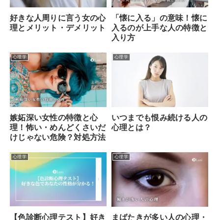
好きな人周りに言う女の心
「懐に入る」の意味！懐に
理とメリット・デメリット
入るのが上手な人の特徴と
入り方
心理学
心理学
いつまでも恨み続ける人の
嫉妬深い女性の特徴と心
心理とは？
理！怖い・めんどくさいだ
けじゃない危険？対処方法
心理学
心理学
【色診断心理テスト】好き
まばたきが多い人の心理・