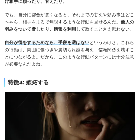
け相手に頼ったり、甘えたり
。
でも、自分に都合が悪くなると、それまでの甘えや頼み事はどこ
へやら、相手をまるで無視するような行動を見せるんだ。
他人の
弱みをついて脅したり、情報を利用して欺く
ことさえ厭わない。
自分が得をするためなら、手段を選ばない
というわけさ。これら
の行動は、周囲に傷つきや裏切られ感を与え、信頼関係を壊すこ
とにつながるよ。だから、このような行動パターンには十分注意
が必要なんだよね。
特徴4: 嫉妬する