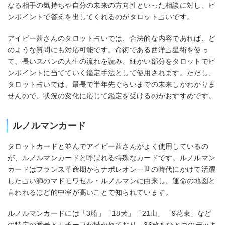
なる相手の気持ちや自分の未来の方向性といった相談に対し、ピ
ンポイントで答えを出してくれるのがタロット占いです。
アイビー茜さんのタロット占いでは、合法的な内容であれば、ど
のような質問にも対応可能です。命術である西洋占星術を使っ
て、長いスパンの人生の流れを読み、細かい部分をタロットでピ
ンポイントに当てていく鑑定手法として使用されます。ただし、
タロット占いでは、最長で半年先ぐらいまでの未来しかわかりま
せんので、状況の変化に応じて鑑定を受けるのがおすすめです。
ルノルマンカード
タロットカードと並んでアイビー茜さんがよく使用しているの
が、ルノルマンカードと呼ばれる特殊なカードです。ルノルマン
カードはフランス革命期からナポレオン一世の時代にかけて活躍
した占い師のマドモワゼル・ルノルマンに由来し、運命の地図と
言われるほど的中率が高いことで知られています。
ルノルマンカードには「3船」「18犬」「21山」「9花束」など