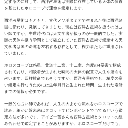
定するのに対して、西洋占星術は実際に存在している天体の位置
を基にしたホロコープで運命を鑑定します。
西洋占星術はもともと、古代メソポタミアで生まれた後に西洋諸
国に伝わり、発展してきました。現在は西洋占星術を扱うのは占
い師ですが、中世時代には天文学者が扱うのが一般的でした。実
際の天体を扱う学問として確立していた西洋占星術で鑑定する天
文学者は国の命運を左右する存在として、権力者たちに重用され
ていました。
ホロスコープは惑星、黄道十二宮、十二室、角度の4要素で構成
されており、相談者が生まれた瞬間の天体の配置で人生や運命を
占います。四柱推命でもそうですが、西洋占星術でも、精度の高
い鑑定を行なうためには生年月日と生まれた時間、生まれた場所
までの情報が必要です。
一般的な占い師であれば、人生の大まかな流れをホロスコープで
読み、細かい近未来はタロットでピンポイントで当てるという鑑
定方法が多いです。アイビー茜さんも西洋占星術とタロットの組
み合わせで鑑定することがありますが、ホロスコープだけでも、