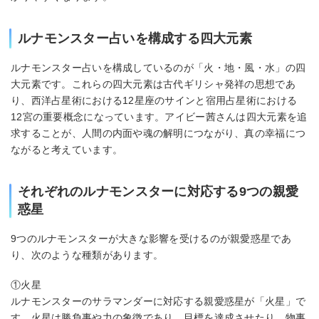
ルナモンスター占いを構成する四大元素
ルナモンスター占いを構成しているのが「火・地・風・水」の四
大元素です。これらの四大元素は古代ギリシャ発祥の思想であ
り、西洋占星術における12星座のサインと宿用占星術における
12宮の重要概念になっています。アイビー茜さんは四大元素を追
求することが、人間の内面や魂の解明につながり、真の幸福につ
ながると考えています。
それぞれのルナモンスターに対応する9つの親愛
惑星
9つのルナモンスターが大きな影響を受けるのが親愛惑星であ
り、次のような種類があります。
①火星
ルナモンスターのサラマンダーに対応する親愛惑星が「火星」で
す。火星は勝負事や力の象徴であり、目標を達成させたり、物事