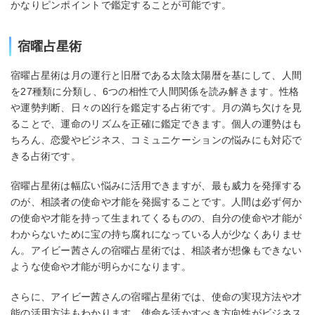
かなりピンポイントで鑑定することが可能です。
宿曜占星術
宿曜占星術は月の運行と旧暦である太陰太陽暦を基にして、人間
を27種類に分類し、6つの相性で人間関係を読み解きます。性格
や運勢判断、日々の凶行を鑑定する占術です。月の満ち欠けを見
ることで、運命のリズムを正確に鑑定できます。個人の運勢はも
ちろん、恋愛やビジネス、コミュニケーションの悩みにも対応で
きる占術です。
宿曜占星術は幅広い悩みに活用できますが、最も威力を発揮する
のが、相談者の使命や才能を発掘することです。人間は必ず何か
の使命や才能を持って生まれてくるものの、自分の使命や才能が
わからないために宝の持ち腐れになっている人が少なくありませ
ん。アイビー茜さんの宿曜占星術では、相談者が想像もできない
ような使命や才能が明らかになります。
さらに、アイビー茜さんの宿曜占星術では、使命の実現方法や才
能の活用方法もわかります。使命を活かすべき方向性がビジネス