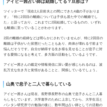
アイビー茜占い師は結婚してる？旦那は？
ツイッターで「現在2人目前夫との間にできた4歳の子がおりま
す」「特に2回目の離婚については子供も居た中での離婚でし
た」と語っており、これまでに2回結婚しているものの、いずれ
も離婚に至っていることがわかります。
2回の離婚の経緯などは明らかにされていませんが、特に2回目の
離婚は子供がいた状態だったこともあり、肉体が壊れる寸前まで
悩んだそうです。自分が納得する生き様を見せることが息子に対
する愛情になると考えて、多方面の活動をしているようです。
アイビー茜さんの鑑定や情報発信に深い愛が感じられるのは、波
乱万丈な生き方と覚悟があることと、関係しているでしょう。
山奥で息子と二人で暮らしている
アイビー茜さんは現在、長野県長野市の山奥で息子さんと二人暮
らしをしています。大学進学のために上京してから、大学生活と
バンタン研究所での勉強の後に、数年間は占い師としての活動の