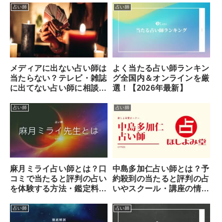
占い師
占い師
よく当たる占い師ランキン
メディアに出ない占い師は
グ全国内＆オンラインを厳
当たらない？テレビ・雑誌
選！【2026年最新】
に出てない占い師に相談す
るメリット！
占い師
占い師
麻月ミライ占い師とは？口
中島多加仁占い師とは？予
コミで当たると評判の占い
約殺到の当たると評判の占
を体験する方法・鑑定料金
いやスクール・講座の情報
などまとめ
まとめ
占い師
占い師