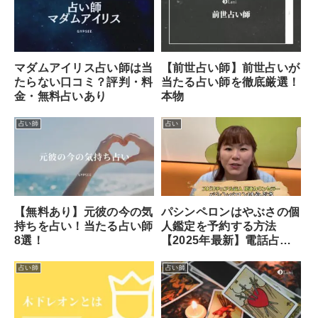
マダムアイリス占い師は当
【前世占い師】前世占いが
たらない口コミ？評判・料
当たる占い師を徹底厳選！
金・無料占いあり
本物
占い師
占い
【無料あり】元彼の今の気
パシンペロンはやぶさの個
持ちを占い！当たる占い師
人鑑定を予約する方法
8選！
【2025年最新】電話占い
ロバミミが最短？
占い師
占い師