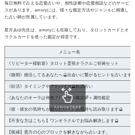
毎日無料で占える恋愛占いや、相性診断や恋愛相談などのサービ
スがあります。amoryには、様々な鑑定方法やジャンルに精通し
た占い師が所属しています。
星月あゆ先生は、amoryにも在籍しており、タロットカードとオ
ラクルカードを使った鑑定が得意です。
メニュー名
《リピーター様歓迎》タロット霊視オラクルご祈祷セット
《婚期》婚活してるあなたへ🔮出会いに繋がるヒントを占います
《妊活》タイミングやアドバイス🔮妊活占い
《あなたのオーラは何色？》オーラ鑑定🌈＋属性鑑定
スクロールできます
《彼・彼女の気持ちが知りたい！》お気持ち読み取ります🔮
【不安な方はこちら】ワンオラクルでお悩み解決します🔮
【復縁】貴方の心のブロックを解きながら占います。