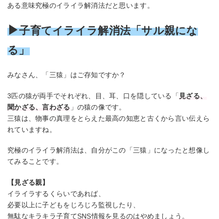
ある意味究極のイライラ解消法だと思います。
▶
子育てイライラ解消法
「サル親にな
る」
みなさん、「三猿」はご存知ですか？
3匹の猿が両手でそれぞれ、目、耳、口を隠している「
見ざる、
聞かざる、言わざる
」の猿の像です。
三猿は、物事の真理をとらえた最高の知恵と古くから言い伝えら
れていますね。
究極のイライラ解消法は、自分がこの「三猿」になったと想像し
てみることです。
【見ざる親】
イライラするくらいであれば、
必要以上に子どもをじろじろ監視したり、
無駄なキラキラ子育てSNS情報を見るのはやめましょう。