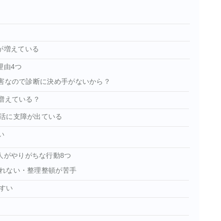
が増えている
理由4つ
障害なので診断に決め手がないから？
増えている？
活に支障が出ている
い
人がやりがちな行動8つ
れない・整理整頓が苦手
すい