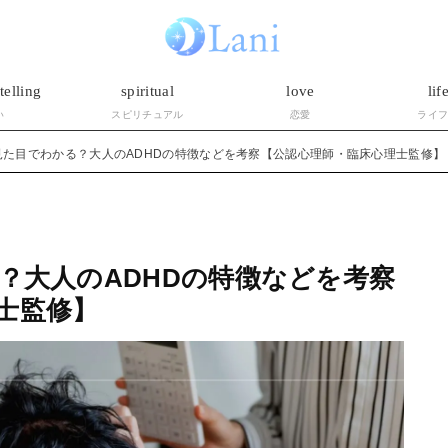
telling
spiritual
love
lif
い
スピリチュアル
恋愛
ライ
は見た目でわかる？大人のADHDの特徴などを考察【公認心理師・臨床心理士監修】
る？大人のADHDの特徴などを考察
士監修】