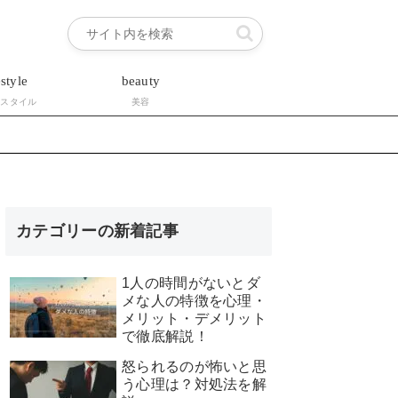
estyle
beauty
フスタイル
美容
カテゴリーの新着記事
1人の時間がないとダ
メな人の特徴を心理・
メリット・デメリット
で徹底解説！
怒られるのが怖いと思
う心理は？対処法を解