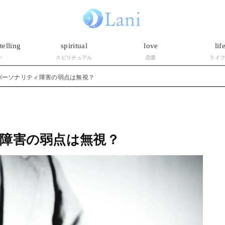
telling
spiritual
love
lif
い
スピリチュアル
恋愛
ライ
パーソナリティ障害の弱点は無視？
障害の弱点は無視？