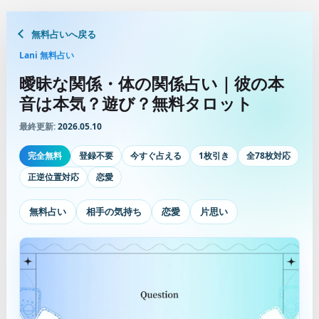
無料占いへ戻る
Lani 無料占い
曖昧な関係・体の関係占い｜彼の本
音は本気？遊び？無料タロット
最終更新:
2026.05.10
完全無料
登録不要
今すぐ占える
1枚引き
全78枚対応
正逆位置対応
恋愛
無料占い
相手の気持ち
恋愛
片思い