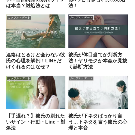
は本当？対処法とは
法！
カップル・デート
カップル・デート
彼氏が体目当てか判断方
連絡はとるけど会わない彼
法！ヤリモクか本命か見抜
氏の心理を解剖！LINEだ
く診断方法
けくれるのはなぜ？
カップル・デート
カップル・デート
【手遅れ？】彼氏の別れた
彼氏が下ネタばっかり言
いサイン・行動・Line・対
う…下ネタを言う彼氏の心
処法
理と本音