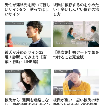
男性が連絡先を聞いてほし
彼氏に依存するのをやめた
いサイン5つ！誘ってほし
い！辛いしんどい依存の治
いサイン
し方
カップル・デート
カップル・デート
彼氏が冷めたサイン12
【男女別】初デートで気を
選！診断してみよう【言
つけること完全版
葉・行動・LINE編】
カップル・デート
カップル・デート
彼氏から1週間も連絡こな
彼氏が重い…思い彼氏の特
い…自然消滅の別れサイン
徴8つと付き合い方の対処