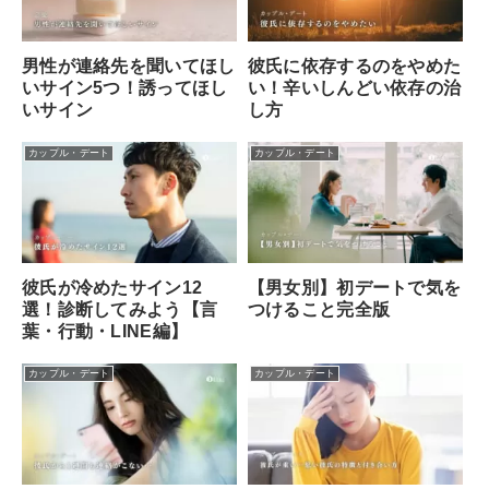
男性が連絡先を聞いてほし
彼氏に依存するのをやめた
いサイン5つ！誘ってほし
い！辛いしんどい依存の治
いサイン
し方
カップル・デート
カップル・デート
彼氏が冷めたサイン12
【男女別】初デートで気を
選！診断してみよう【言
つけること完全版
葉・行動・LINE編】
カップル・デート
カップル・デート