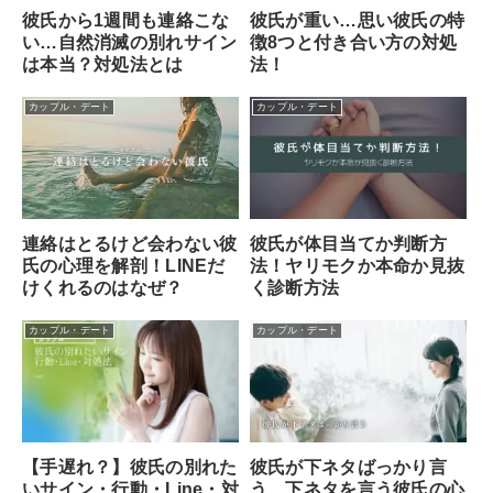
彼氏から1週間も連絡こな
彼氏が重い…思い彼氏の特
い…自然消滅の別れサイン
徴8つと付き合い方の対処
は本当？対処法とは
法！
カップル・デート
カップル・デート
彼氏が体目当てか判断方
連絡はとるけど会わない彼
法！ヤリモクか本命か見抜
氏の心理を解剖！LINEだ
く診断方法
けくれるのはなぜ？
カップル・デート
カップル・デート
【手遅れ？】彼氏の別れた
彼氏が下ネタばっかり言
いサイン・行動・Line・対
う…下ネタを言う彼氏の心