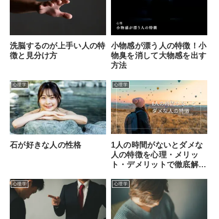
洗脳するのが上手い人の特
小物感が漂う人の特徴！小
徴と見分け方
物臭を消して大物感を出す
方法
心理学
心理学
1人の時間がないとダメな
石が好きな人の性格
人の特徴を心理・メリッ
ト・デメリットで徹底解
説！
心理学
心理学