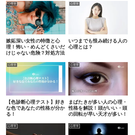
心理学
心理学
いつまでも恨み続ける人の
嫉妬深い女性の特徴と心
心理とは？
理！怖い・めんどくさいだ
けじゃない危険？対処方法
心理学
心理学
【色診断心理テスト】好き
まばたきが多い人の心理・
な色であなたの性格が分か
性格を解説！頭がいい・頭
る！
の回転が早い天才が多い！
心理学
心理学