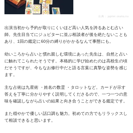
出典：
jupiter.osaka.nu
出演当初から予約が取りにくいほど高い人気を誇るあとむ占い
師。先生目当てにジュピターに並ぶ相談者が後を絶たないことも
あり、1回の鑑定に60分の縛りがかかるなんて事態にも。
幼いころから占いと慣れ親しむ環境にあった先生は、自然と占い
に触れてこられたそうです。本格的に学び始めたのは高校生の頃
だそうですが、今もなお修行中だと語る言葉に真摯な姿勢を感じ
ます。
主な占術は九星術 ・姓名の数霊 ・タロットなど。カードが示す
答えを丁寧に分かりやすく説明してくださるので、一つ一つの意
味を確認しながら占いの結果と向き合うことができる鑑定です。
また穏やかで優しい話口調も魅力。初めての方でもリラックスし
て相談できると思います。