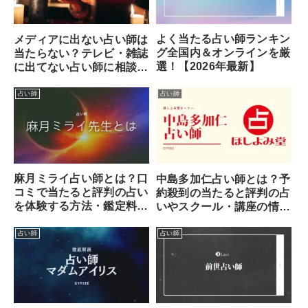
よく当たる占い師ランキン
メディアに出ない占い師は
グ全国内＆オンラインを厳
当たらない？テレビ・雑誌
選！【2026年最新】
に出てない占い師に相談す
るメリット！
占い師
占い師
麻月ミライ占い師とは？口
中島多加仁占い師とは？予
コミで当たると評判の占い
約殺到の当たると評判の占
を体験する方法・鑑定料金
いやスクール・講座の情報
などまとめ
まとめ
占い師
占い師