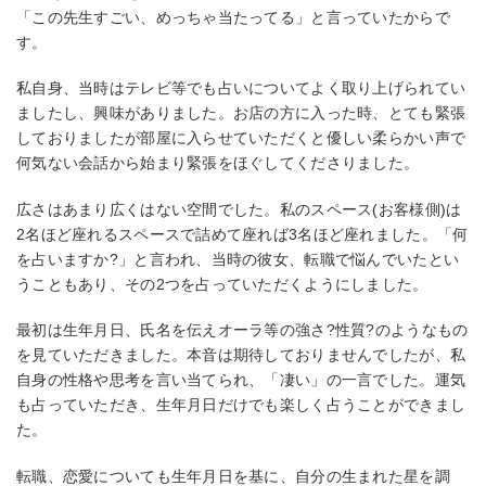
「この先生すごい、めっちゃ当たってる」と言っていたからで
す。
私自身、当時はテレビ等でも占いについてよく取り上げられてい
ましたし、興味がありました。お店の方に入った時、とても緊張
しておりましたが部屋に入らせていただくと優しい柔らかい声で
何気ない会話から始まり緊張をほぐしてくださりました。
広さはあまり広くはない空間でした。私のスペース(お客様側)は
2名ほど座れるスペースで詰めて座れば3名ほど座れました。「何
を占いますか?」と言われ、当時の彼女、転職で悩んでいたとい
うこともあり、その2つを占っていただくようにしました。
最初は生年月日、氏名を伝えオーラ等の強さ?性質?のようなもの
を見ていただきました。本音は期待しておりませんでしたが、私
自身の性格や思考を言い当てられ、「凄い」の一言でした。運気
も占っていただき、生年月日だけでも楽しく占うことができまし
た。
転職、恋愛についても生年月日を基に、自分の生まれた星を調