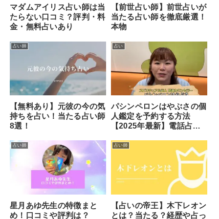
マダムアイリス占い師は当
【前世占い師】前世占いが
たらない口コミ？評判・料
当たる占い師を徹底厳選！
金・無料占いあり
本物
占い師
占い
【無料あり】元彼の今の気
パシンペロンはやぶさの個
持ちを占い！当たる占い師
人鑑定を予約する方法
8選！
【2025年最新】電話占い
ロバミミが最短？
占い師
占い師
星月あゆ先生の特徴まと
【占いの帝王】木下レオン
め！口コミや評判は？
とは？当たる？経歴や占っ