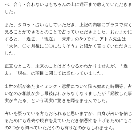
べ、合う・合わないはもちろんの上に適正まで教えていただきま
した。
また、タロット占いもしていただき、上記の内容にプラスで深く
見ることができるとのことで占っていただきました。おおまかに
すると、「過去」「現在」「未来」の3つです。アトム先生は
「大体、〇ヶ月後に〇〇になりそう」と細かく言っていただきま
した。
正直なところ、未来のことはどうなるかわかりませんが、「過
去」「現在」の項目に関しては当たっていました。
出世の話が来たタイミング・恋愛について悩み始めた時期等、占
いなのか相談か少し最後はわからなくなりましたが「経験した事
実が当たる」という現実に驚きを隠せませんでした。
占いを疑っている方もおられると思いますが、自身が占いを信じ
るためにも過去や現在を見ていただき信憑性を上げるためにもこ
の2つから調べていただくのも有りなのかもしれません。