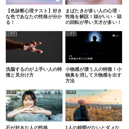
【色診断心理テスト】好き
まばたきが多い人の心理・
な色であなたの性格が分か
性格を解説！頭がいい・頭
る！
の回転が早い天才が多い！
心理学
心理学
洗脳するのが上手い人の特
小物感が漂う人の特徴！小
徴と見分け方
物臭を消して大物感を出す
方法
心理学
心理学
1人の時間がないとダメな
石が好きな人の性格