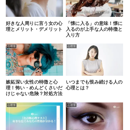
好きな人周りに言う女の心
「懐に入る」の意味！懐に
理とメリット・デメリット
入るのが上手な人の特徴と
入り方
心理学
心理学
いつまでも恨み続ける人の
嫉妬深い女性の特徴と心
心理とは？
理！怖い・めんどくさいだ
けじゃない危険？対処方法
心理学
心理学