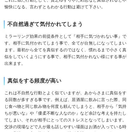
これに似た行動として、貧乏ゆすりやため息など真似されると不
愉快になる、言わずともわかる行動は避けて下さい。
不自然過ぎて気付かれてしまう
ミラーリング効果の前提条件として『相手に気づかれない事』で
す。相手に気付かれてしまう事で、全てが台無しになってしまい
ます。最初から全てを真似するのではなく、慣れるまで小さく真
似をしていくようにする事で、相手に気付かれない様にする事が
出来ます。
真似をする頻度が高い
これは不自然な行動とよく似ていますが、あからさまに真似をす
る回数が多すぎる事です。例えば、居酒屋に飲みに言った際、同
じ食べ物と同じ飲み物を何度も頼んでしまうと、相手から『気持
ちが悪いな』や『優柔不断な人なのか』など余計な考えを持たし
てしまい、それが相手にとってのストレスとなってしまいます。
交渉の現場などで人が最も話しやすい場面はお酒が入っている時