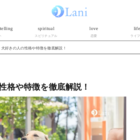
telling
spiritual
love
lif
い
スピリチュアル
恋愛
ライ
】犬好きの人の性格や特徴を徹底解説！
性格や特徴を徹底解説！