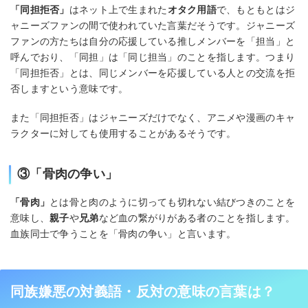
「同担拒否」
はネット上で生まれた
オタク用語
で、もともとはジ
ャニーズファンの間で使われていた言葉だそうです。ジャニーズ
ファンの方たちは自分の応援している推しメンバーを「担当」と
呼んでおり、「同担」は「同じ担当」のことを指します。つまり
「同担拒否」とは、同じメンバーを応援している人との交流を拒
否しますという意味です。
また「同担拒否」はジャニーズだけでなく、アニメや漫画のキャ
ラクターに対しても使用することがあるそうです。
③「骨肉の争い」
「骨肉」
とは骨と肉のように切っても切れない結びつきのことを
意味し、
親子
や
兄弟
など血の繋がりがある者のことを指します。
血族同士で争うことを「骨肉の争い」と言います。
同族嫌悪の対義語・反対の意味の言葉は？