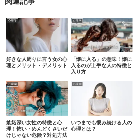
関連記事
心理学
心理学
好きな人周りに言う女の心
「懐に入る」の意味！懐に
理とメリット・デメリット
入るのが上手な人の特徴と
入り方
心理学
心理学
いつまでも恨み続ける人の
嫉妬深い女性の特徴と心
心理とは？
理！怖い・めんどくさいだ
けじゃない危険？対処方法