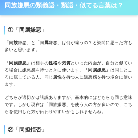
同族嫌悪の類義語・類語・似てる言葉は？
①「同属嫌悪」
「同
族
嫌悪」と「同
属
嫌悪」は何が違うの？と疑問に思った方も
多いと思います。
「同族嫌悪」
は相手の
性格
や
気質
といった内面が、自分と似てい
る場合に嫌悪感を持つときに使います。
「同属嫌悪」
は同じとこ
ろに属している人、同じ
属性
を持つ人に嫌悪感を持つ場合に使い
ます。
どちらが適切かは諸説ありますが、基本的にはどちらも同じ意味
です。しかし現在は「同族嫌悪」を使う人の方が多いので、こち
らを使用した方が伝わりやすいかもしれませんね。
②「同担拒否」