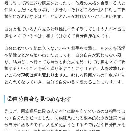
者に対して高圧的な態度をとったり、他者の人格を否定する人と
仲良くしたいと思う者はいません。それどころか他人に対して攻
撃的になればなるほど、どんどん人が離れていってしまいます。
自分と似ている人を見ると無性にイライラしてしまう人が本当に
腹を立てているのは、相手ではなくて
自分自身
なんです。
自分に似ていて気に入らないからと相手を攻撃し、その人を職場
や部活などから追い出したとしても、自分自身が変わらない限
り、結局どこへ行っても自分と似た人を見つけては腹を立てて攻
撃するということを延々繰り返すことになります。
人を攻撃した
ところで現状は何も変わりません
。むしろ周囲からの印象がどん
どん悪くなっていき、自分で自分の首を絞めることになります。
②自分自身を見つめなおす
先ほど、同族嫌悪に陥る人が本当に腹を立てているのは相手では
なく自分だと述べました。同族嫌悪になる根本的な原因は実は自
分自身にあるのです。人を変えようとするのではなく自分自身を