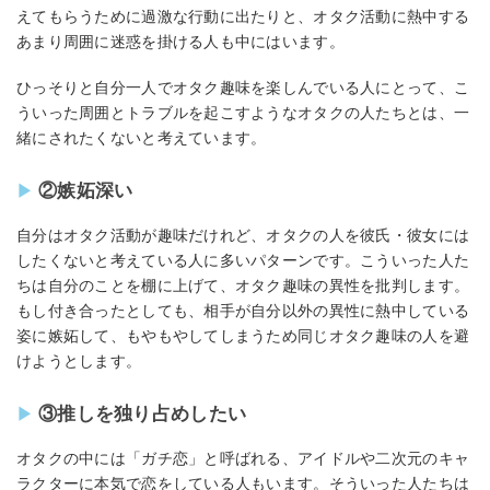
えてもらうために過激な行動に出たりと、オタク活動に熱中する
あまり周囲に迷惑を掛ける人も中にはいます。
ひっそりと自分一人でオタク趣味を楽しんでいる人にとって、こ
ういった周囲とトラブルを起こすようなオタクの人たちとは、一
緒にされたくないと考えています。
②嫉妬深い
自分はオタク活動が趣味だけれど、オタクの人を彼氏・彼女には
したくないと考えている人に多いパターンです。こういった人た
ちは自分のことを棚に上げて、オタク趣味の異性を批判します。
もし付き合ったとしても、相手が自分以外の異性に熱中している
姿に嫉妬して、もやもやしてしまうため同じオタク趣味の人を避
けようとします。
③推しを独り占めしたい
オタクの中には「ガチ恋」と呼ばれる、アイドルや二次元のキャ
ラクターに本気で恋をしている人もいます。そういった人たちは