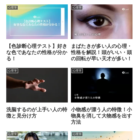
心理学
心理学
【色診断心理テスト】好き
まばたきが多い人の心理・
な色であなたの性格が分か
性格を解説！頭がいい・頭
る！
の回転が早い天才が多い！
心理学
心理学
洗脳するのが上手い人の特
小物感が漂う人の特徴！小
徴と見分け方
物臭を消して大物感を出す
方法
心理学
心理学