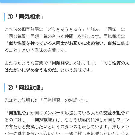
①「同気相求」
こちらの四字熟語は「どうきそうきゅう」と読み、「同気」は
「同じ気質・同類・気の合った仲間」を指します。同気相求は
「似た性質を持っている人同士がお互いに求め合い、自然に集ま
ること」
という意味の言葉です。
また似たような言葉で
「同類相求」
があります。
「同じ性質の人
はたがいに求め合うものだ」
という意味です。
②「同担歓迎」
先ほどご説明した「同担拒否」の対語です。
「同担拒否」
が同じメンバーを応援している人との
交流を拒否
す
るのに対し、
「同担歓迎」
は、むしろ積極的に推しが同じファン
の方たちと
交流したい
というスタンスを表しています。推しメン
バーの魅力を分かち合いたい、一緒に推しを応援したいという人