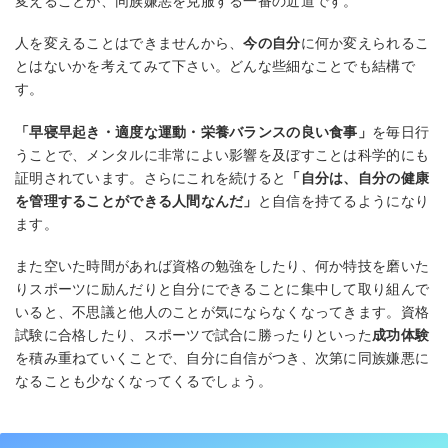
変えることが、同族嫌悪を克服する一番の近道です。
人を変えることはできませんから、
今の自分
に何か変えられるこ
とはないかを考えてみて下さい。どんな些細なことでも結構で
す。
「早寝早起き・適度な運動・栄養バランスの良い食事」
を毎日行
うことで、メンタルに非常によい影響を及ぼすことは科学的にも
証明されています。さらにこれを続けると
「自分は、自分の健康
を管理することができる人間なんだ」
と自信を持てるようになり
ます。
また空いた時間があれば資格の勉強をしたり、何か特技を磨いた
りスポーツに励んだりと自分にできることに集中して取り組んで
いると、不思議と他人のことが気にならなくなってきます。資格
試験に合格したり、スポーツで試合に勝ったりといった
成功体験
を積み重ねていくことで、自分に自信がつき、次第に同族嫌悪に
なることも少なくなってくるでしょう。