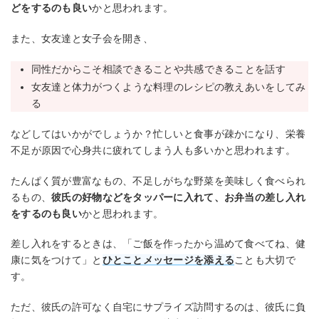
どをするのも良い
かと思われます。
また、女友達と女子会を開き、
同性だからこそ相談できることや共感できることを話す
女友達と体力がつくような料理のレシピの教えあいをしてみ
る
などしてはいかがでしょうか？忙しいと食事が疎かになり、栄養
不足が原因で心身共に疲れてしまう人も多いかと思われます。
たんぱく質が豊富なもの、不足しがちな野菜を美味しく食べられ
るもの、
彼氏の好物などをタッパーに入れて、お弁当の差し入れ
をするのも良い
かと思われます。
差し入れをするときは、「ご飯を作ったから温めて食べてね、健
康に気をつけて」と
ひとことメッセージを添える
ことも大切で
す。
ただ、彼氏の許可なく自宅にサプライズ訪問するのは、彼氏に負