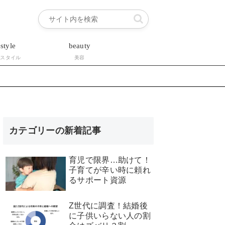
estyle
beauty
フスタイル
美容
カテゴリーの新着記事
育児で限界…助けて！
子育てが辛い時に頼れ
るサポート資源
Z世代に調査！結婚後
に子供いらない人の割