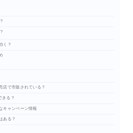
？
？
効く？
め
売店で市販されている？
できる？
なキャンペーン情報
はある？