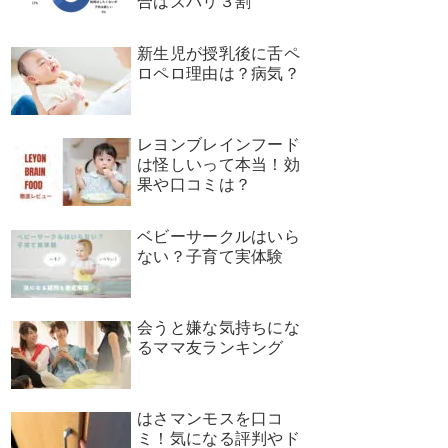
合はズバリ３割
新生児が授乳後に舌ペ
ロペロ理由は？病気？
レヨンブレインフード
は怪しいって本当！効
果や口コミは？
ベビーサークルはいら
ない？子育て実体験
会うと嫌な気持ちにな
るママ友ランキング
はさマンモスを口コ
ミ！気になる評判やド