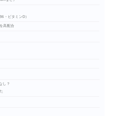
B6・ビタミンD）
を高配合
なし？
た