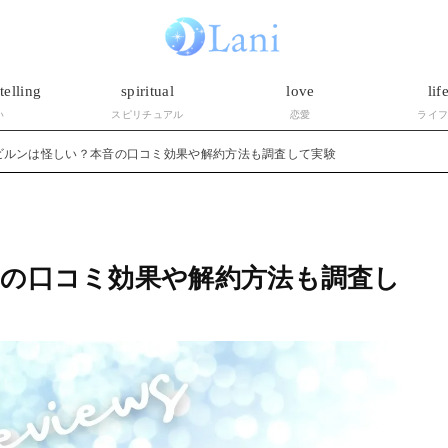
telling
spiritual
love
lif
い
スピリチュアル
恋愛
ライ
ビルンは怪しい？本音の口コミ効果や解約方法も調査して実験
の口コミ効果や解約方法も調査し