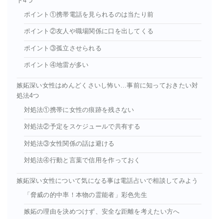
ト4つ
ポイント①携帯電話を見られるのは当たり前
ポイント②友人や職場関係に口を出してくる
ポイント③孤立させられる
ポイント④地雷が多い
嫉妬深い女性はめんどくさいし怖い…事前に知っておきたい対
処法4つ
対処法①携帯に女性の痕跡を残さない
対処法②予定をスケジュールで共有する
対処法③女性関係の話は避ける
対処法④行動と言葉で信用を作っておく
嫉妬深い女性について気になる事は電話占いで相談してみよう
「脅威の的中率！本物の霊能者」彩色先生
嫉妬の理由を決めつけず、安全な距離を考えたい方へ