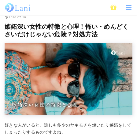
ホーム
ライフスタイル
心理学
嫉妬深い女性の特徴と心理！怖い・めん
2026.07.16
嫉妬深い女性の特徴と心理！怖い・めんどく
さいだけじゃない危険？対処方法
好きな人がいると、誰しも多少のヤキモチを焼いたり嫉妬をして
しまったりするものですよね。