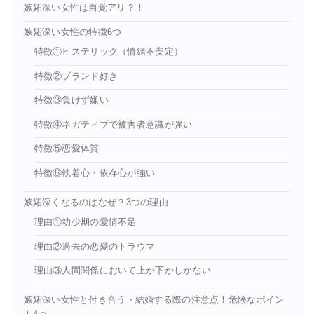
嫉妬深い女性は自覚アリ？！
嫉妬深い女性の特徴6つ
特徴①ヒステリック（情緒不安定）
特徴②ブランド好き
特徴③負けず嫌い
特徴④ネガティブで被害者意識が強い
特徴⑤恋愛体質
特徴⑥執着心・依存心が強い
嫉妬深くなるのはなぜ？3つの理由
理由①幼少期の愛情不足
理由②過去の恋愛のトラウマ
理由③人間関係において上か下かしかない
嫉妬深い女性と付き合う・結婚する際の注意点！危険なポイン