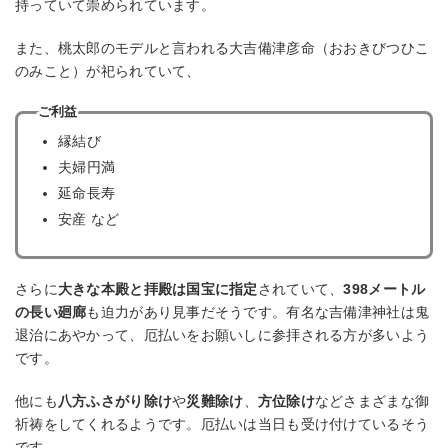
持っていて崇められています。
また、桃太郎のモデルと言われる大吉備津彦命（おおきびつひこ
のみこと）が祀られていて、
ご利益
縁結び
夫婦円満
延命長寿
安産 など
さらに
大きな本殿と拝殿は国宝に指定
されていて、
398メートル
の長い廻廊
も迫力があり見事だそうです。有名な吉備津神社は鬼
退治にあやかって、厄払いをお願いしに参拝される方が多いよう
です。
他にも
八方ふさがり除け
や
災難除け
、
方位除け
などさまざまな御
祈祷をしてくれるようです。厄払いは当日も受け付けているそう
です。