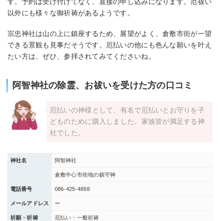
す。予約は受け付けてなく、直接の申し込みになります。厄祓い
以外にも様々な御祈祷があるようです。
宗忠神社は山の上に鎮座するため、展望がよく、倉敷市街が一望
できる景観も見事だそうです。厄払いの他にも色んな願いを叶え
たい方は、ぜひ、参拝されてみてくださいね。
阿智神社の除霊、お祓いを受けた方の口コミ
厄払いの神様として、有名で厄払いとお守りを子
どものために購入しました。家族皆が満足する神
社でした。
神社名
阿智神社
倉敷中心市街地の鎮守神
電話番号
086‐425‐4898
メールアドレス
ー
祈願・祈祷
厄払い・一般祈祷