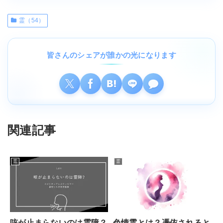
霊（54）
皆さんのシェアが誰かの光になります
関連記事
霊
霊
咳が止まらないのは霊障？
色情霊とは？憑依されると