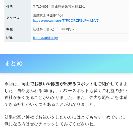
住所
〒710-0054 岡山県倉敷市本町12-1
倉敷駅より徒歩15分
アクセス
https://goo.gl/maps/TfFQQRZFScPwrLNV7
料金
初穂料（個人）：5,000円～
URL
https://achi.or.jp/
まとめ
今回は、
岡山でお祓いや除霊が出来るスポットをご紹介
してきま
した。自然あふれる岡山は、パワースポットも多くご利益の多い
神社が多くあることがわかりました。また、強力な厄払いを体感
できる神社がいくつもあることがわかりました。
効果の高い神社でお祓いをしたい方にはとてもおすすめですよ。
気になる方はぜひチェックしてみてくださいね。