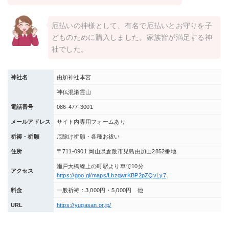
厄払いの神様として、有名で厄払いとお守りを子
どものために購入しました。家族皆が満足する神
社でした。
神社名
由加神社本宮
神仏混淆霊山
電話番号
086‐477-3001
メールアドレス
サイト内専用フォームあり
祈祷・祈願
厄除け祈願・各種お祓い
住所
〒711-0901 岡山県倉敷市児島由加山2852番地
瀬戸大橋線上の町駅より車で10分
アクセス
https://goo.gl/maps/LbzqwrKBP2pZQvLy7
料金
一般祈祷：3,000円・5,000円 他
URL
https://yugasan.or.jp/