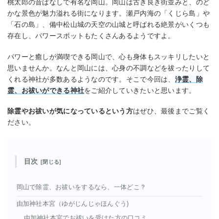
桃太郎の昔ばなしで有名な岡山。岡山は古き良き街並みと、のど
かな景色が魅力溢れる街になります。瀬戸内海の「くじら島」や
「石の島」、備中松山城の天空の山城と呼ばれる絶景がいくつも
存在し、パワースポットもたくさんあるようですよ。
パワーと癒しが満喫できる岡山で、心も身体もスッキリしたいと
思いませんか。なんと岡山には、心身の不調などを祓ったりして
くれる神社が多数あるようなのです。そこで今回は、
浄霊、除
霊、お祓いができる神社
をご紹介していきたいと思います。
除霊やお祓いが気になっているという方
はぜひ、最後までご覧く
ださい。
目次
岡山で除霊、お祓いをするなら、一体どこ？
由加神社本宮（ゆがじんじゃほんぐう)
由加神社本宮でお祓いを受けた方の口コミ