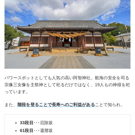
パワースポットとしても人気の高い阿智神社。航海の安全を司る
宗像三女像を主祭神として祀るだけではなく、19人もの神様を祀
っています。
また、
階段を登ることで長寿へのご利益がある
ことで知られ、
33段目
･･･厄除坂
61段目
･･･還暦坂