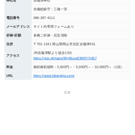
神社名
吉備津神社
吉備総鎮守・三備一宮
電話番号
086‐287-4111
メールアドレス
サイト内専用フォームあり
祈祷‐祈願
各種ご祈祷・厄災消除
住所
〒701-1341 岡山県岡山市北区吉備津931
JR吉備津駅より徒歩13分
アクセス
https://goo.gl/maps/9ftyBuooE8KRYQd57
料金
御祈祷初穂料：3,000円～・5,000円～・10,000円～（1回）
URL
https://www.kibitujinja.com/
広告