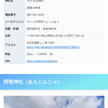
神社名
大元 宗忠神社
開運の神様
電話番号
086‐241‐0148
メールアドレス
サイト内専用フォームあり
祈願・祈祷
通常御祈念・新春御祈念
住所
〒700-0972 岡山県岡山市北区上中野1丁目3‐10
R北長瀬駅より車で8分
アクセス
https://goo.gl/maps/fJc9yR3HN8bTZADw9
料金
厄払い：5,000円 他
URL
https://www.munetada.jp/
阿智神社（あちじんじゃ）