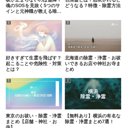
魂のSOSを見抜く5つのサ
どうなる？特徴・除霊方法
インと元神職が教える唯一
の対処法
霊
霊
好きすぎて生霊を飛ばす？
北海道の除霊・浄霊・お祓
起こることや危険性・対策
いできるお店や神社お寺ま
とは？
とめ
霊
霊
東京のお祓い・除霊・浄霊
【無料あり】横浜の有名な
まとめ【店舗・神社・お
除霊・浄霊まとめ7選！
寺】