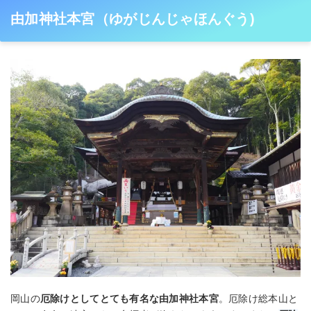
由加神社本宮（ゆがじんじゃほんぐう)
岡山の
厄除けとしてとても有名な由加神社本宮
。厄除け総本山と