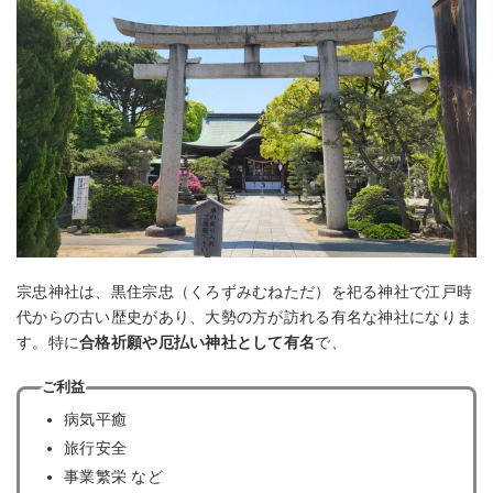
宗忠神社は、黒住宗忠（くろずみむねただ）を祀る神社で江戸時
代からの古い歴史があり、大勢の方が訪れる有名な神社になりま
す。特に
合格祈願や厄払い神社として有名
で、
ご利益
病気平癒
旅行安全
事業繁栄 など