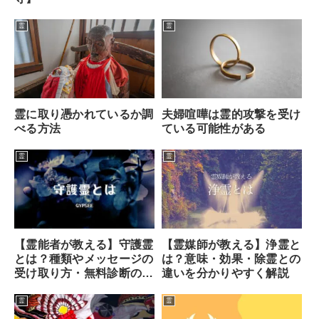
霊
霊
霊に取り憑かれているか調
夫婦喧嘩は霊的攻撃を受け
べる方法
ている可能性がある
霊
霊
【霊能者が教える】守護霊
【霊媒師が教える】浄霊と
とは？種類やメッセージの
は？意味・効果・除霊との
受け取り方・無料診断のや
違いを分かりやすく解説
り方まで
霊
霊