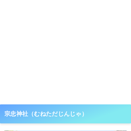
宗忠神社（むねただじんじゃ）