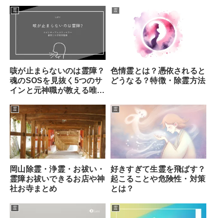
霊
霊
咳が止まらないのは霊障？
色情霊とは？憑依されると
魂のSOSを見抜く5つのサ
どうなる？特徴・除霊方法
インと元神職が教える唯一
の対処法
霊
霊
岡山除霊・浄霊・お祓い・
好きすぎて生霊を飛ばす？
霊障お祓いできるお店や神
起こることや危険性・対策
社お寺まとめ
とは？
霊
霊