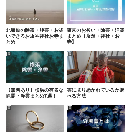
東京のお祓い・除霊・浄霊
北海道の除霊・浄霊・お祓
まとめ【店舗・神社・お
いできるお店や神社お寺ま
寺】
とめ
霊
霊
【無料あり】横浜の有名な
霊に取り憑かれているか調
除霊・浄霊まとめ7選！
べる方法
霊
霊