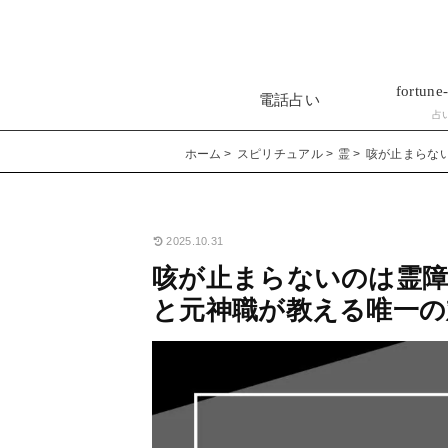
fortune-
電話占い
占
ホーム
スピリチュアル
霊
咳が止まらな
2025.10.31
咳が止まらないのは霊障
と元神職が教える唯一の