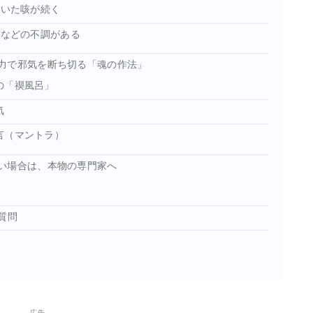
乾いた咳が続く
るなどの不調がある
力で邪気を断ち切る「魂の作法」
の「禊風呂」
気
言（マントラ）
い場合は、本物の専門家へ
質問
広告