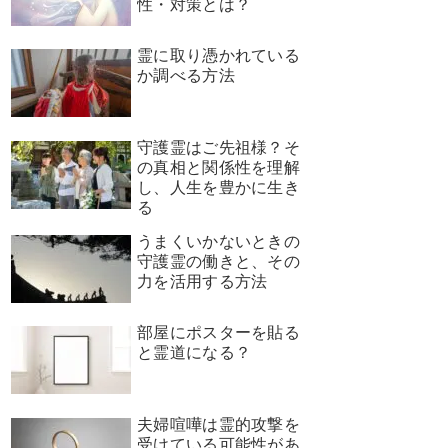
性・対策とは？
霊に取り憑かれている
か調べる方法
守護霊はご先祖様？そ
の真相と関係性を理解
し、人生を豊かに生き
る
うまくいかないときの
守護霊の働きと、その
力を活用する方法
部屋にポスターを貼る
と霊道になる？
夫婦喧嘩は霊的攻撃を
受けている可能性があ