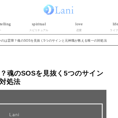
telling
spiritual
love
lif
い
スピリチュアル
恋愛
ライ
いのは霊障？魂のSOSを見抜く5つのサインと元神職が教える唯一の対処法
？魂のSOSを見抜く5つのサイン
対処法