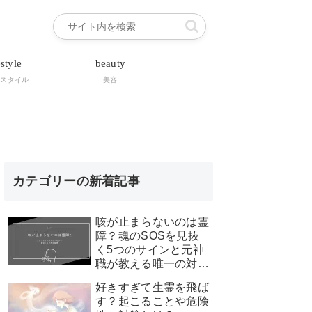
estyle
beauty
フスタイル
美容
カテゴリーの新着記事
咳が止まらないのは霊
障？魂のSOSを見抜
く5つのサインと元神
職が教える唯一の対処
法
好きすぎて生霊を飛ば
す？起こることや危険