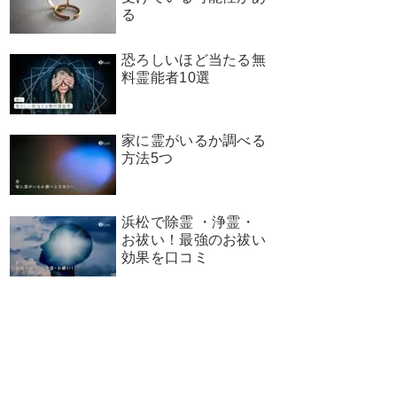
る
恐ろしいほど当たる無
料霊能者10選
家に霊がいるか調べる
方法5つ
浜松で除霊 ・浄霊・
お祓い！最強のお祓い
効果を口コミ