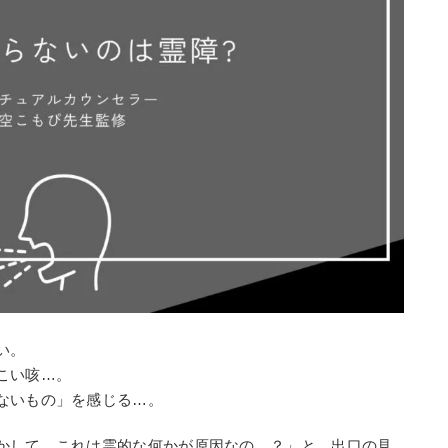
い。
こい咳…。
ないもの」を感じる…。
かして、これは霊的な何かが原因なの…？」と、出口の見