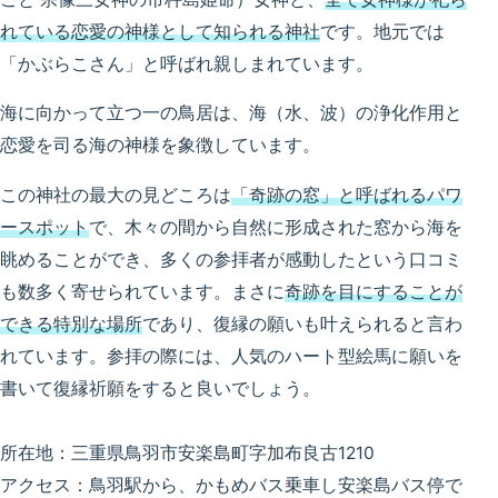
れている恋愛の神様として知られる神社
です。地元では
「かぶらこさん」と呼ばれ親しまれています。
海に向かって立つ一の鳥居は、海（水、波）の浄化作用と
恋愛を司る海の神様を象徴しています。
この神社の最大の見どころは
「奇跡の窓」と呼ばれるパワ
ースポット
で、木々の間から自然に形成された窓から海を
眺めることができ、多くの参拝者が感動したという口コミ
も数多く寄せられています。まさに
奇跡を目にすることが
できる特別な場所
であり、復縁の願いも叶えられると言わ
れています。参拝の際には、人気のハート型絵馬に願いを
書いて復縁祈願をすると良いでしょう。
所在地：三重県鳥羽市安楽島町字加布良古1210
アクセス：鳥羽駅から、かもめバス乗車し安楽島バス停で