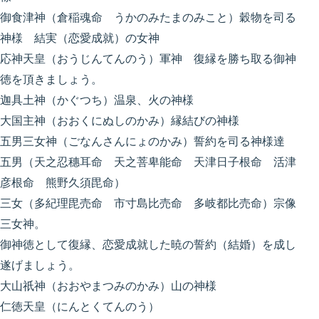
御食津神（倉稲魂命 うかのみたまのみこと）穀物を司る
神様 結実（恋愛成就）の女神
応神天皇（おうじんてんのう）軍神 復縁を勝ち取る御神
徳を頂きましょう。
迦具土神（かぐつち）温泉、火の神様
大国主神（おおくにぬしのかみ）縁結びの神様
五男三女神（ごなんさんにょのかみ）誓約を司る神様達
五男（天之忍穗耳命 天之菩卑能命 天津日子根命 活津
彦根命 熊野久須毘命）
三女（多紀理毘売命 市寸島比売命 多岐都比売命）宗像
三女神。
御神徳として復縁、恋愛成就した暁の誓約（結婚）を成し
遂げましょう。
大山祇神（おおやまつみのかみ）山の神様
仁徳天皇（にんとくてんのう）