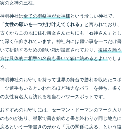
実の女神の三柱。
神明神社は
全ての御祭神が女神様
という珍しい神社で、
「女性の願いを一つだけ叶えてくれる」
と言われており、
古くからこの地に住む海女さんたちにも「石神さん」とし
て深く信仰されています。神社内には願い事を一つだけ書
いて祈願するための願い箱が設置されており、
復縁を願う
方は具体的に相手の名前も書いて箱に納めるとよい
でしょ
う。
神明神社のお守りを持って世界の舞台で勝利を収めたスポ
ーツ選手もいるといわれるほど強力なパワーを持ち、多く
の女性有名人も訪れる相当なパワースポットです。
おすすめのお守りには、セーマン・ドーマンのマーク入り
のものがあり、星形で書き始めと書き終わりが同じ地点に
戻るという一筆書きの形から「元の関係に戻る」という復