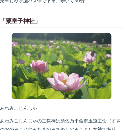
乗車し杉ヶ瀬バス停で下車。歩いて30分
「粟皇子神社」
あわみこじんじゃ
あわみこじんじゃの主祭神は須佐乃乎命御玉道主命（すさ
のおのみことのみたまのみちぬしのみこと）女神であり、