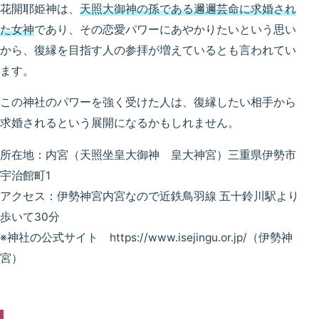
花開耶姫神は、
天照大御神の孫である邇邇芸命に求婚され
た女神
であり、その恋愛パワーにあやかりたいという思い
から、復縁を目指す人の参拝が増えているとも言われてい
ます。
この神社のパワーを強く受けた人は、復縁したい相手から
求婚されるという展開になるかもしれません。
所在地：内宮（天照坐皇大御神 皇大神宮）三重県伊勢市
宇治館町1
アクセス：伊勢神宮内宮なので近鉄鳥羽線 五十鈴川駅より
歩いて30分
※神社の公式サイト https://www.isejingu.or.jp/（伊勢神
宮）