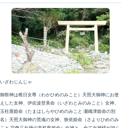
いざわじんじゃ
御祭神は稚日女尊（わかひめのみこと）天照大御神にお使
えした女神、伊佐波登美命（いざわとみのみこと）女神、
玉柱屋姫命（たまはしらやひめのみこと 瀬織津姫命の別
名）天照大御神の荒魂の女神、狭依姫命（さよりひめのみ
こと 宗像三女神の市杵島姫命）女神と、
全て女神様が祀ら