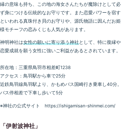
縁の意味も持ち、この地の海女さんたちが魔除けとして必
ず身につける伝統的なお守りです。また恋愛パワーを宿す
といわれる真珠付き貝のお守りや、源氏物語に因んだお姫
様モチーフの恋みくじも人気があります。
神明神社は
女性の願いに寄り添う神社
として、特に復縁や
恋愛成就を願う女性に強いご利益があるとされています。
所在地：三重県鳥羽市相差町1238
アクセス：鳥羽駅から車で25分
近鉄鳥羽線鳥羽駅より、かもめバス国崎行き乗車し40分。
バス停相差で下車し歩いて5分
※神社の公式サイト https://ishigamisan-shinmei.com/
「伊射波神社」