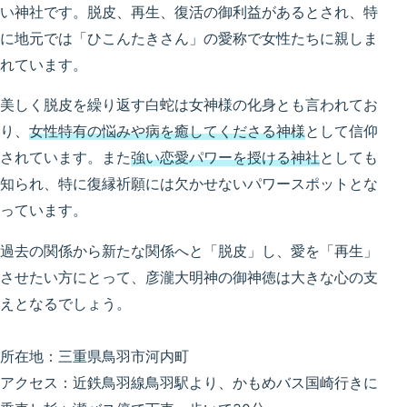
い神社です。脱皮、再生、復活の御利益があるとされ、特
に地元では「ひこんたきさん」の愛称で女性たちに親しま
れています。
美しく脱皮を繰り返す白蛇は女神様の化身とも言われてお
り、
女性特有の悩みや病を癒してくださる神様
として信仰
されています。また
強い恋愛パワーを授ける神社
としても
知られ、特に復縁祈願には欠かせないパワースポットとな
っています。
過去の関係から新たな関係へと「脱皮」し、愛を「再生」
させたい方にとって、彦瀧大明神の御神徳は大きな心の支
えとなるでしょう。
所在地：三重県鳥羽市河内町
アクセス：近鉄鳥羽線鳥羽駅より、かもめバス国崎行きに