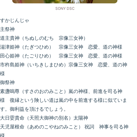
SONY DSC
すかじんじゃ
主祭神
道主貴神（ちぬしのむち 宗像三女神）
湍津姫神（たぎつひめ） 宗像三女神 恋愛、道の神様
田心姫神（たごりひめ） 宗像三女神 恋愛、道の神様
市杵島姫神（いちきしまひめ）宗像三女神 恋愛、道の神
様
御祭神
素盞嗚尊（すさのおのみこと）嵐の神様、前進を司る神
様 復縁という険しい道は嵐の中を前進する様に似ていま
す。御利益を頂けるでしょう。
大日孁貴命（天照大御神の別名）太陽神
天児屋根命（あめのこやねのみこと） 祝詞 神事を司る神
様