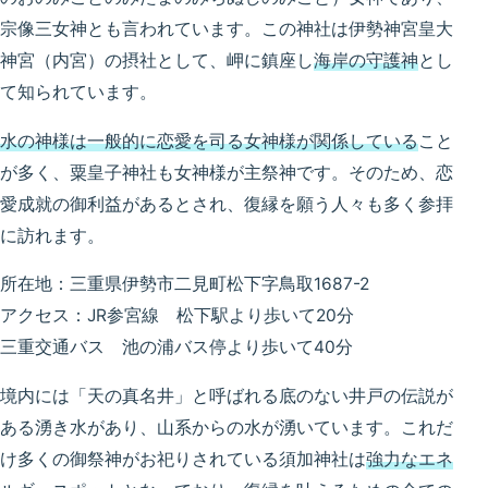
宗像三女神とも言われています。この神社は伊勢神宮皇大
神宮（内宮）の摂社として、岬に鎮座し
海岸の守護神
とし
て知られています。
水の神様は一般的に恋愛を司る女神様が関係している
こと
が多く、粟皇子神社も女神様が主祭神です。そのため、恋
愛成就の御利益があるとされ、復縁を願う人々も多く参拝
に訪れます。
所在地：三重県伊勢市二見町松下字鳥取1687-2
アクセス：JR参宮線 松下駅より歩いて20分
三重交通バス 池の浦バス停より歩いて40分
境内には「天の真名井」と呼ばれる底のない井戸の伝説が
ある湧き水があり、山系からの水が湧いています。これだ
け多くの御祭神がお祀りされている須加神社は
強力なエネ