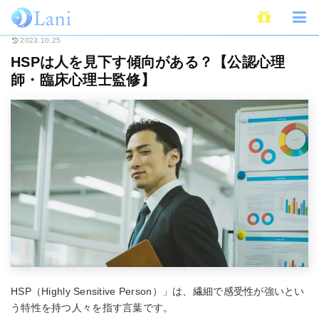
ホーム
ライフスタイル
心理学
HSPは人を見下す傾向がある？【公認心
2023.10.25
HSPは人を見下す傾向がある？【公認心理
師・臨床心理士監修】
HSP（Highly Sensitive Person）」は、繊細で感受性が強いとい
う特性を持つ人々を指す言葉です。